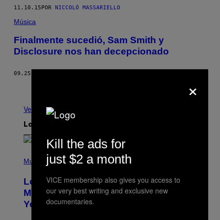
11.10.15
POR
NICCOLÒ MASSARIELLO
Música
Finalmente sucedió, Sam Smith y
Disclosure nos han decepcionado
09.25.15
POR
JAY ROS
×
Más antiguo
Ver todo
Lo más reciente
Kill the ads for
(
just $2 a month
P
Music
H
O
VICE membership also gives you access to
Looking For the Perfect Alt-Rock
T
our very best writing and exclusive new
O
Mixtape for Your Boo? I Made It for
B
documentaries.
You Already
Y
M
I