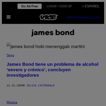
Saltar
Go Ad Free
LOGIN / SIGN UP
+ ESPAÑOL
al
Abrir
contenido
SUBSCRIBE
NEWSLETTER
Menú
james bond
Sexo
James Bond tiene un problema de alcohol
‘severo y crónico’, concluyen
investigadores
12.15.18
POR
JELISA CASTRODALE
Música