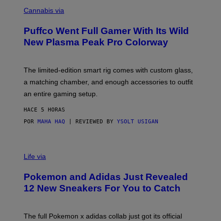
C
E
O
Cannabis via
N
U
/
R
G
Puffco Went Full Gamer With Its Wild
T
E
E
T
New Plasma Peak Pro Colorway
S
T
Y
Y
O
I
F
M
The limited-edition smart rig comes with custom glass,
P
A
a matching chamber, and enough accessories to outfit
U
G
F
E
an entire gaming setup.
F
S
C
HACE 5 HORAS
O
POR
MAHA HAQ
| REVIEWED BY
YSOLT USIGAN
V
I
Life via
A
P
Pokemon and Adidas Just Revealed
O
K
12 New Sneakers For You to Catch
E
M
O
N
The full Pokemon x adidas collab just got its official