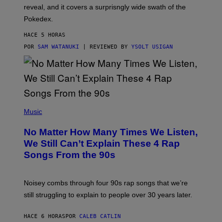
/
reveal, and it covers a surprisngly wide swath of the
A
D
Pokedex.
I
D
HACE 5 HORAS
A
S
POR
SAM WATANUKI
| REVIEWED BY
YSOLT USIGAN
/
N
I
N
T
E
N
(
D
P
Music
O
H
O
No Matter How Many Times We Listen,
T
O
We Still Can’t Explain These 4 Rap
B
Songs From the 90s
Y
D
A
V
Noisey combs through four 90s rap songs that we’re
I
D
still struggling to explain to people over 30 years later.
C
O
R
HACE 6 HORAS
POR
CALEB CATLIN