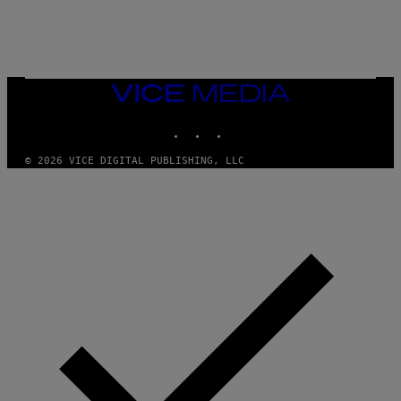
I
O
/
R
E
D
F
VICE
E
MEDIA
R
N
INSTAGRAM
TIKTOK
YOUTUBE
S
)
© 2026 VICE DIGITAL PUBLISHING, LLC