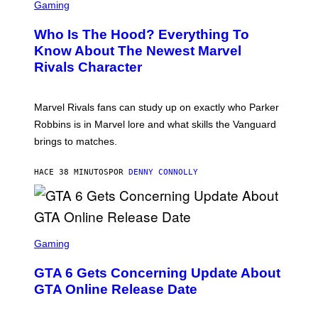
C
Gaming
R
E
Who Is The Hood? Everything To
E
N
Know About The Newest Marvel
S
Rivals Character
H
O
T
:
Marvel Rivals fans can study up on exactly who Parker
N
E
Robbins is in Marvel lore and what skills the Vanguard
T
brings to matches.
E
A
S
HACE 38 MINUTOS
POR
DENNY CONNOLLY
E
S
C
Gaming
R
E
GTA 6 Gets Concerning Update About
E
N
GTA Online Release Date
S
H
O