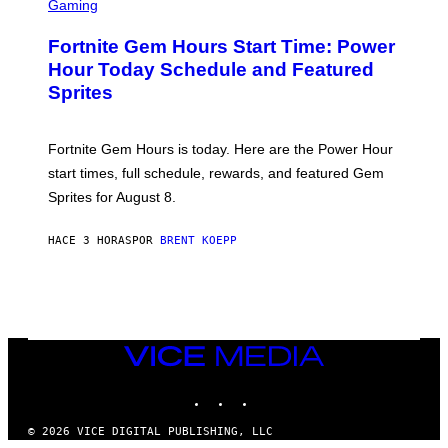
C
Gaming
R
E
Fortnite Gem Hours Start Time: Power
E
N
Hour Today Schedule and Featured
S
Sprites
H
O
T
:
Fortnite Gem Hours is today. Here are the Power Hour
E
P
start times, full schedule, rewards, and featured Gem
I
Sprites for August 8.
C
G
A
HACE 3 HORAS
POR
BRENT KOEPP
M
E
S
VICE
MEDIA
INSTAGRAM
TIKTOK
YOUTUBE
© 2026 VICE DIGITAL PUBLISHING, LLC