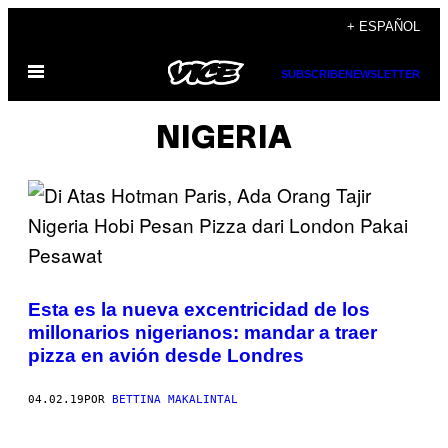
Saltar
+ ESPAÑOL
al
Abrir
contenido
SUBSCRIBE
NEWSLETTER
Menú
NIGERIA
Esta es la nueva excentricidad de los
millonarios nigerianos: mandar a traer
pizza en avión desde Londres
04.02.19
POR
BETTINA MAKALINTAL