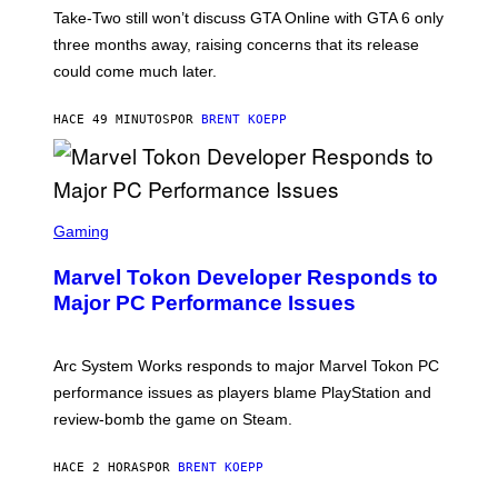
T
Take-Two still won’t discuss GTA Online with GTA 6 only
:
three months away, raising concerns that its release
R
O
could come much later.
C
K
S
HACE 49 MINUTOS
POR
BRENT KOEPP
T
A
R
G
A
S
M
C
Gaming
E
R
S
E
Marvel Tokon Developer Responds to
E
N
Major PC Performance Issues
S
H
O
T
Arc System Works responds to major Marvel Tokon PC
:
performance issues as players blame PlayStation and
P
L
review-bomb the game on Steam.
A
Y
S
HACE 2 HORAS
POR
BRENT KOEPP
T
A