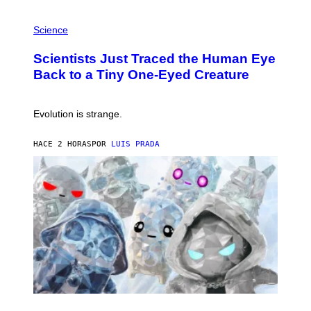
T
P
I
H
Science
O
O
N
T
,
Scientists Just Traced the Human Eye
O
S
:
T
Back to a Tiny One-Eyed Creature
C
E
S
A
A
M
I
Evolution is strange.
M
A
G
HACE 2 HORAS
POR
LUIS PRADA
E
S
/
G
E
T
T
Y
I
M
A
G
E
S
S