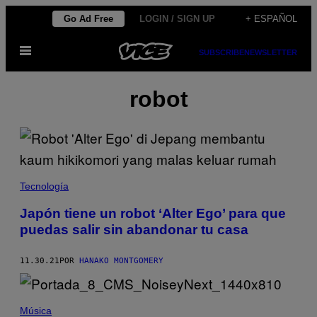
Saltar
Go Ad Free
LOGIN / SIGN UP
+ ESPAÑOL
al
Abrir
contenido
SUBSCRIBE
NEWSLETTER
Menú
robot
Tecnología
Japón tiene un robot ‘Alter Ego’ para que
puedas salir sin abandonar tu casa
11.30.21
POR
HANAKO MONTGOMERY
Música