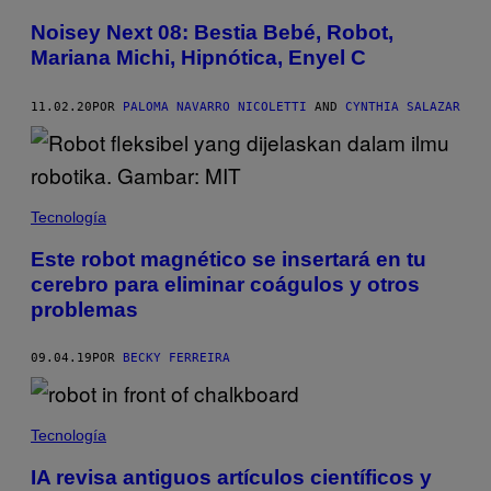
Noisey Next 08: Bestia Bebé, Robot,
Mariana Michi, Hipnótica, Enyel C
11.02.20
POR
PALOMA NAVARRO NICOLETTI
AND
CYNTHIA SALAZAR
Tecnología
Este robot magnético se insertará en tu
cerebro para eliminar coágulos y otros
problemas
09.04.19
POR
BECKY FERREIRA
Tecnología
IA revisa antiguos artículos científicos y