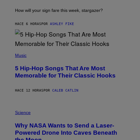
A
S
T
I
How will your sign fare this week, stargazer?
O
N
B
HACE 6 HORAS
POR
ASHLEY FIKE
Y
R
E
E
S
(
A
P
Music
H
O
5 Hip-Hop Songs That Are Most
T
O
Memorable for Their Classic Hooks
B
Y
S
HACE 12 HORAS
POR
CALEB CATLIN
T
E
V
E
P
G
H
Science
R
O
A
T
Why NASA Wants to Send a Laser-
N
O
I
:
Powered Drone Into Caves Beneath
T
N
the Moon
Z