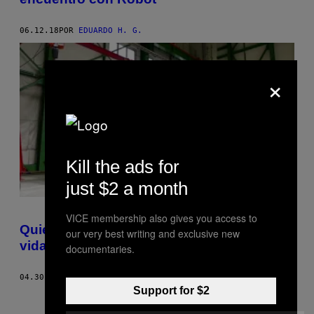
06.12.18
POR
EDUARDO H. G.
×
Kill the ads for
just $2 a month
VICE membership also gives you access to
Quiero conducir este transformer de la
our very best writing and exclusive new
vida real
documentaries.
04.30.18
POR
MATTHEW GAULT
Support for $2