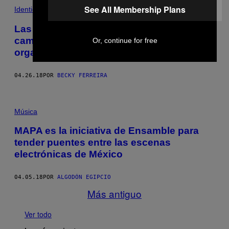
See All Membership Plans
Identidad
Las robots de ‘Westworld’ marcan un
cambio en nuestro miedo a los
Or, continue for free
organismos cibernéticos
04.26.18
POR
BECKY FERREIRA
Música
MAPA es la iniciativa de Ensamble para
tender puentes entre las escenas
electrónicas de México
04.05.18
POR
ALGODÓN EGIPCIO
Más antiguo
Ver todo