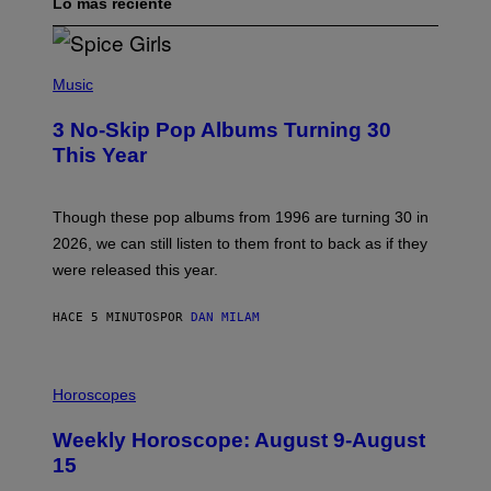
Lo más reciente
P
H
Music
O
T
3 No-Skip Pop Albums Turning 30
O
B
This Year
Y
T
I
M
Though these pop albums from 1996 are turning 30 in
R
2026, we can still listen to them front to back as if they
O
N
were released this year.
E
Y
/
HACE 5 MINUTOS
POR
DAN MILAM
G
E
T
I
T
L
Horoscopes
Y
L
I
U
M
Weekly Horoscope: August 9-August
S
A
T
G
15
R
E