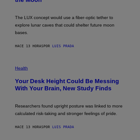
A
/
S
W
A
I
;
The LUX concept would use a fiber-optic tether to
R
D
E
R
explore lunar caves that could shelter future moon
I
P
M
bases.
I
A
X
G
E
E
HACE 13 HORAS
POR
LUIS PRADA
L
)
/
G
E
P
T
H
Health
T
O
Y
T
I
Your Desk Height Could Be Messing
O
M
:
With Your Brain, New Study Finds
A
B
G
A
E
T
S
U
Researchers found upright posture was linked to more
H
calculated risk-taking and stronger feelings of pride.
A
N
T
HACE 13 HORAS
POR
LUIS PRADA
O
K
E