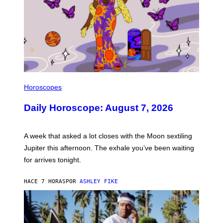
I
L
Horoscopes
L
U
Daily Horoscope: August 7, 2026
S
T
R
A
A week that asked a lot closes with the Moon sextiling
T
I
Jupiter this afternoon. The exhale you’ve been waiting
O
for arrives tonight.
N
B
Y
HACE 7 HORAS
POR
ASHLEY FIKE
R
E
E
S
A
.