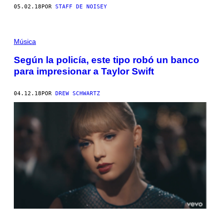
05.02.18
POR
STAFF DE NOISEY
Música
Según la policía, este tipo robó un banco
para impresionar a Taylor Swift
04.12.18
POR
DREW SCHWARTZ