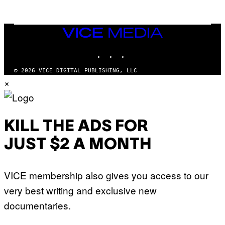
E
Z
/
G
VICE
E
MEDIA
T
INSTAGRAM
TIKTOK
YOUTUBE
T
Y
I
© 2026 VICE DIGITAL PUBLISHING, LLC
M
×
A
G
E
S
KILL THE ADS FOR
JUST $2 A MONTH
VICE membership also gives you access to our
very best writing and exclusive new
documentaries.