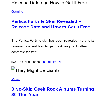
S
C
Gaming
R
E
Perlica Fortnite Skin Revealed –
E
N
Release Date and How to Get It Free
S
H
O
T
The Perlica Fortnite skin has been revealed. Here is its
:
release date and how to get the Arknights: Endfield
E
P
cosmetic for free.
I
C
G
HACE 33 MINUTOS
POR
BRENT KOEPP
A
M
E
P
S
H
Music
O
T
3 No-Skip Geek Rock Albums Turning
O
B
30 This Year
Y
B
O