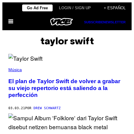
Saltar
Go Ad Free
LOGIN / SIGN UP
+ ESPAÑOL
al
Abrir
contenido
SUBSCRIBE
NEWSLETTER
Menú
taylor swift
Música
El plan de Taylor Swift de volver a grabar
su viejo repertorio está saliendo a la
perfección
03.03.21
POR
DREW SCHWARTZ