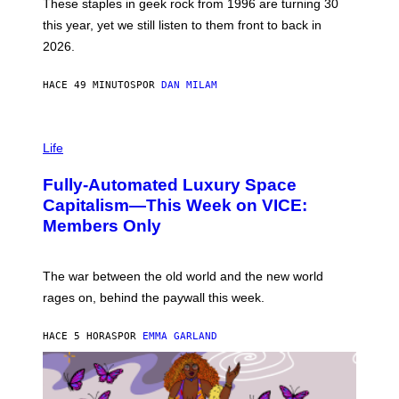
B
These staples in geek rock from 1996 are turning 30
B
this year, yet we still listen to them front to back in
E
R
2026.
G
/
G
HACE 49 MINUTOS
POR
DAN MILAM
E
T
T
I
Y
M
Life
I
A
M
G
A
Fully-Automated Luxury Space
E
G
:
E
Capitalism—This Week on VICE:
N
S
Members Only
I
C
K
D
The war between the old world and the new world
O
V
rages on, behind the paywall this week.
E
HACE 5 HORAS
POR
EMMA GARLAND