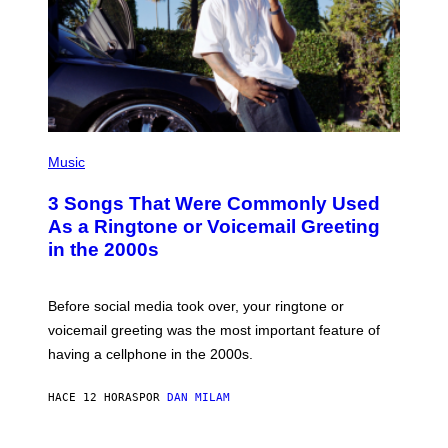
P
H
Music
O
T
3 Songs That Were Commonly Used
O
B
As a Ringtone or Voicemail Greeting
Y
in the 2000s
G
R
E
G
Before social media took over, your ringtone or
O
R
voicemail greeting was the most important feature of
Y
having a cellphone in the 2000s.
B
O
J
HACE 12 HORAS
POR
DAN MILAM
O
R
Q
U