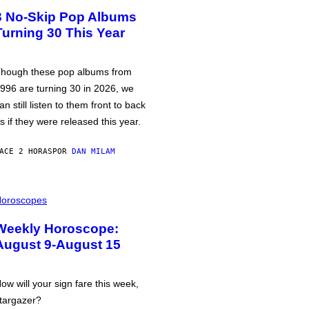
3 No-Skip Pop Albums
Turning 30 This Year
hough these pop albums from
996 are turning 30 in 2026, we
an still listen to them front to back
s if they were released this year.
ACE 2 HORAS
POR
DAN MILAM
oroscopes
Weekly Horoscope:
August 9-August 15
ow will your sign fare this week,
targazer?