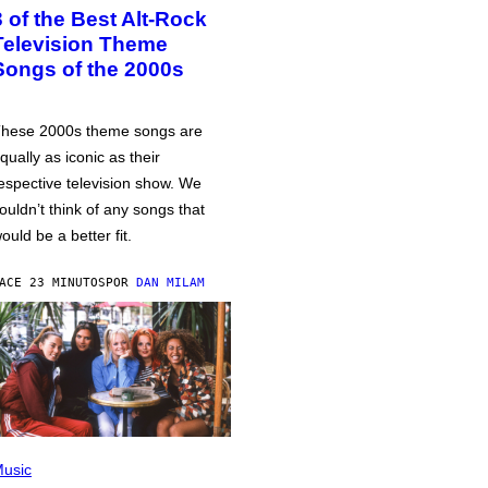
3 of the Best Alt-Rock
Television Theme
Songs of the 2000s
hese 2000s theme songs are
qually as iconic as their
espective television show. We
ouldn’t think of any songs that
ould be a better fit.
ACE 23 MINUTOS
POR
DAN MILAM
usic