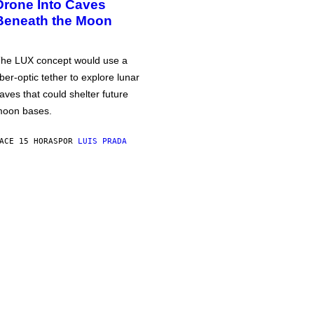
Drone Into Caves
Beneath the Moon
he LUX concept would use a
iber-optic tether to explore lunar
aves that could shelter future
oon bases.
ACE 15 HORAS
POR
LUIS PRADA