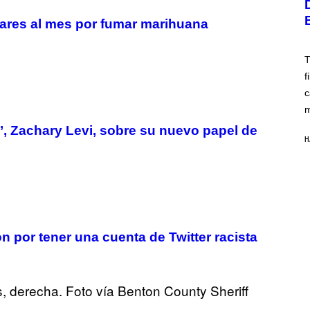
A
W
S
I
lares al mes por fumar marihuana
A
R
;
E
D
I
R
T
M
P
A
f
I
G
X
E
c
E
)
L
m
/
’, Zachary Levi, sobre su nuevo papel de
G
E
H
T
T
Y
I
M
A
G
E
S
n por tener una cuenta de Twitter racista