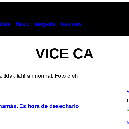
hies
Music
Waypoint
Members
VICE CA
V
L
s mamás. Es hora de desecharlo
P
H
M
O