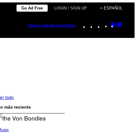
Go Ad Free
LOGIN / SIGN UP
+ ESPAÑOL
Instagram
TikTok
YouTube
Google
Googl
Subscribe
Newsletter
Discover
Top
Posts
er todo
o más reciente
usic