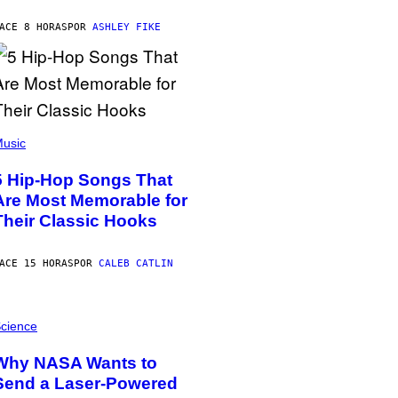
ACE 8 HORAS
POR
ASHLEY FIKE
usic
5 Hip-Hop Songs That
Are Most Memorable for
Their Classic Hooks
ACE 15 HORAS
POR
CALEB CATLIN
cience
Why NASA Wants to
Send a Laser-Powered