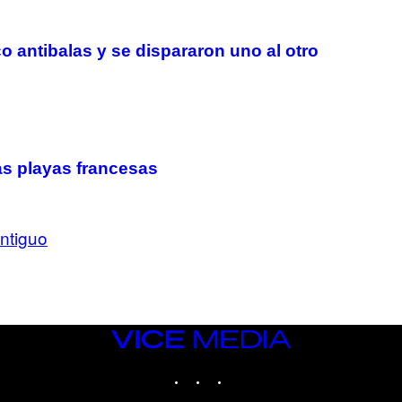
 antibalas y se dispararon uno al otro
las playas francesas
ntiguo
VICE
MEDIA
INSTAGRAM
TIKTOK
YOUTUBE