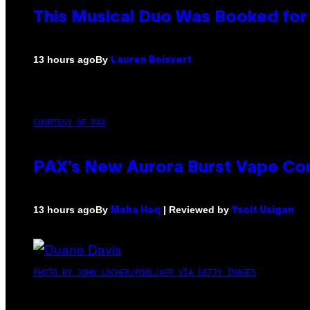
This Musical Duo Was Booked for a
By
13 hours ago
Lauren Boisvert
COURTESY OF PAX
PAX’s New Aurora Burst Vape Co
By
| Reviewed by
13 hours ago
Maha Haq
Ysolt Usigan
PHOTO BY JOHN LOCHER/POOL/AFP VIA GETTY IMAGES