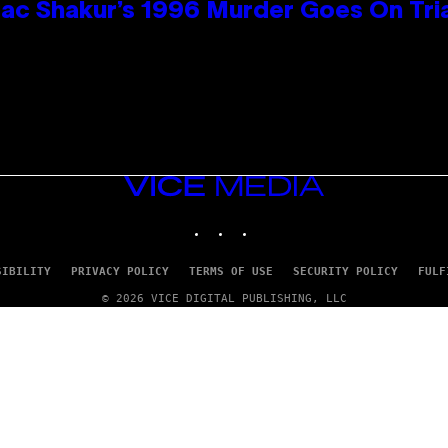
ac Shakur’s 1996 Murder Goes On Tri
VICE
MEDIA
INSTAGRAM
TIKTOK
YOUTUBE
SIBILITY
PRIVACY POLICY
TERMS OF USE
SECURITY POLICY
FULF
© 2026 VICE DIGITAL PUBLISHING, LLC