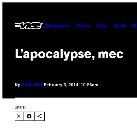
Skip
to
content
Open
Magazine
Pulse
Life
Tech
M
Menu
L’apocalypse, mec
By
February 3, 2014, 10:56am
VICE Staff
Share: