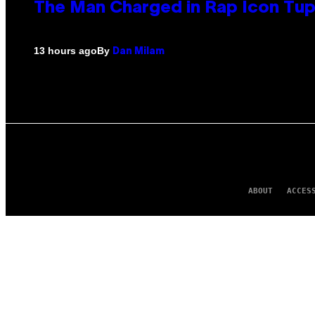
The Man Charged in Rap Icon Tup
By
13 hours ago
Dan Milam
ABOUT
ACCES