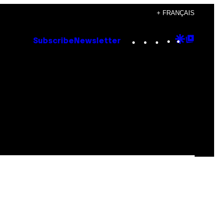
+ FRANÇAIS
Instagram
TikTok
YouTube
Google
Goog
Subscribe
Newsletter
Discove
Top
Posts