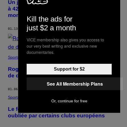
Un joueur de badminton claque un smash
à 426 km/h, soit le nouveau record du
monde
Kill the ads for
just $2 a month
01.13.17
BY
BRIAN BLICKENSTAFF
VICE membership also gives you access to
our very best writing and exclusive new
documentaries.
Sports
Roger Federer conseille à son adversaire
Support for $2
de demander le challenge, et perd la partie
See All Membership Plans
01.06.17
BY
BRIAN BLICKENSTAFF
Sports
Or, continue for free
Le foot aux Etats-Unis : une ruée vers l’or
oubliée par certains clubs européens