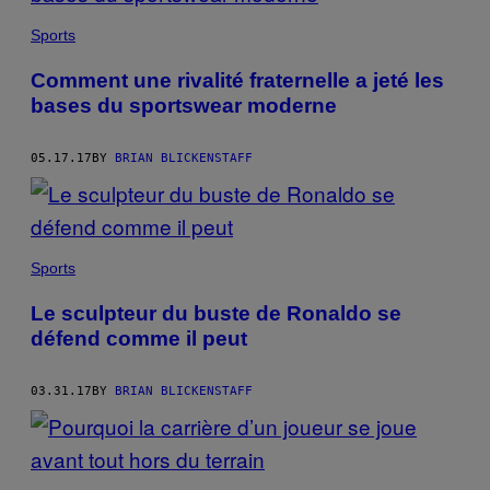
BY
THIS
Sports
AUTHOR
Comment une rivalité fraternelle a jeté les
bases du sportswear moderne
05.17.17
BY
BRIAN BLICKENSTAFF
Sports
Le sculpteur du buste de Ronaldo se
défend comme il peut
03.31.17
BY
BRIAN BLICKENSTAFF