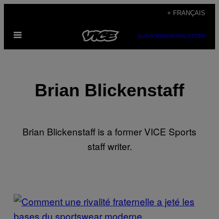
Skip
+ FRANÇAIS
to
Open
content
SUBSCRIBE
NEWSLETTER
Menu
Brian Blickenstaff
Brian Blickenstaff is a former VICE Sports
staff writer.
POSTS