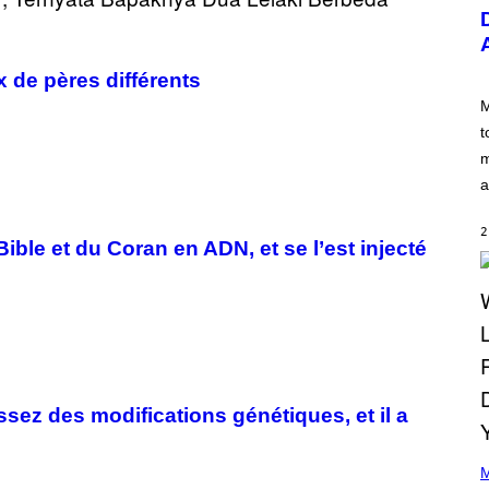
U
S
T
R
A
de pères différents
T
I
M
O
t
N
B
m
Y
a
R
E
E
2
S
ible et du Coran en ADN, et se l’est injecté
A
.
assez des modifications génétiques, et il a
(
P
M
H