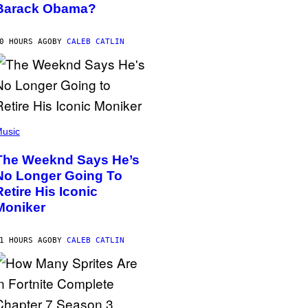
Barack Obama?
0 HOURS AGO
BY
CALEB CATLIN
usic
The Weeknd Says He’s
No Longer Going To
Retire His Iconic
Moniker
1 HOURS AGO
BY
CALEB CATLIN