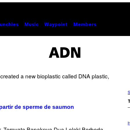
unchies
Music
Waypoint
Members
ADN
S
 partir de sperme de saumon
I
L
H
L