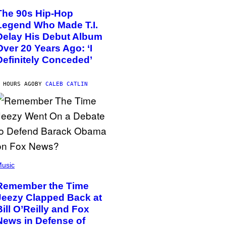
The 90s Hip-Hop
Legend Who Made T.I.
Delay His Debut Album
Over 20 Years Ago: ‘I
Definitely Conceded’
 HOURS AGO
BY
CALEB CATLIN
usic
Remember the Time
Jeezy Clapped Back at
Bill O’Reilly and Fox
News in Defense of