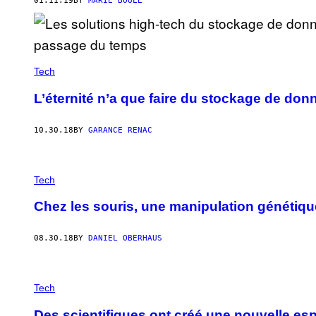
01.11.19
BY
MARIE BOULE
Tech
L’éternité n’a que faire du stockage de do
10.30.18
BY
GARANCE RENAC
Tech
Chez les souris, une manipulation génétiq
08.30.18
BY
DANIEL OBERHAUS
Tech
Des scientifiques ont créé une nouvelle e