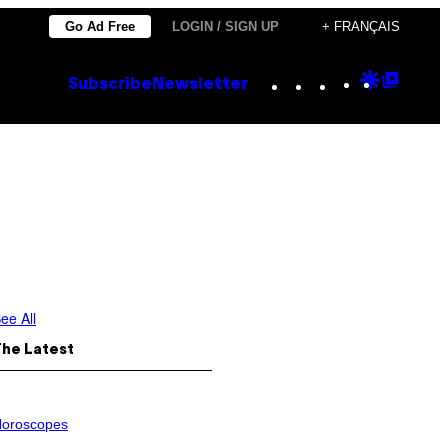
Go Ad Free
LOGIN / SIGN UP
+ FRANÇAIS
Instagram
TikTok
YouTube
Google
Goog
Subscribe
Newsletter
Discove
Top
Posts
ee All
The Latest
oroscopes