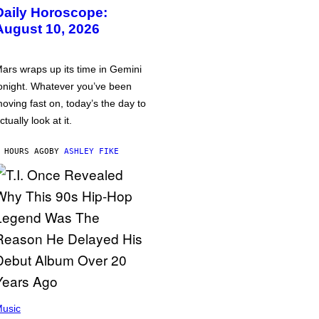
Daily Horoscope:
August 10, 2026
ars wraps up its time in Gemini
onight. Whatever you’ve been
oving fast on, today’s the day to
ctually look at it.
 HOURS AGO
BY
ASHLEY FIKE
usic