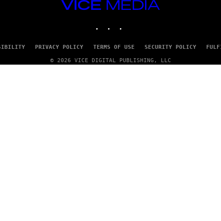
VICE
MEDIA
INSTAGRAM
TIKTOK
YOUTUBE
SIBILITY
PRIVACY POLICY
TERMS OF USE
SECURITY POLICY
FULF
© 2026 VICE DIGITAL PUBLISHING, LLC