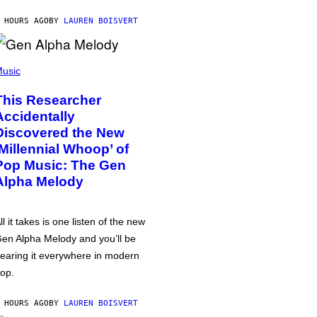
 HOURS AGO
BY
LAUREN BOISVERT
usic
This Researcher
Accidentally
Discovered the New
‘Millennial Whoop’ of
Pop Music: The Gen
Alpha Melody
ll it takes is one listen of the new
en Alpha Melody and you’ll be
earing it everywhere in modern
op.
 HOURS AGO
BY
LAUREN BOISVERT