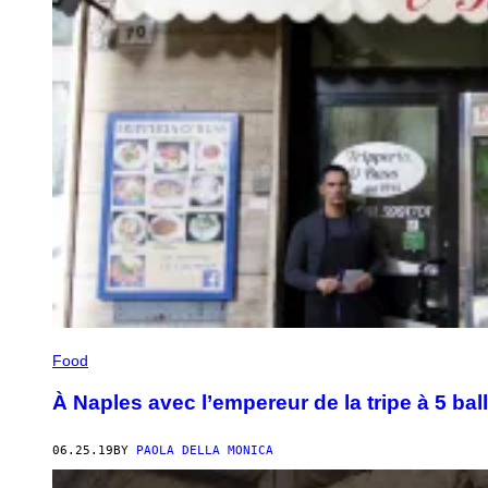
Food
À Naples avec l’empereur de la tripe à 5 bal
06.25.19
BY
PAOLA DELLA MONICA