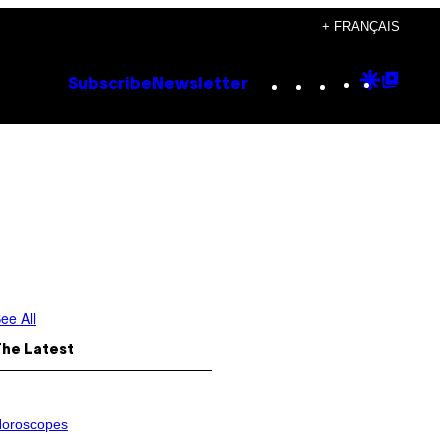
+ FRANÇAIS
Instagram
TikTok
YouTube
Google
Goog
Subscribe
Newsletter
Discove
Top
Posts
ee All
The Latest
oroscopes