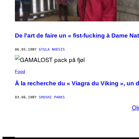
De l’art de faire un « fist-fucking à Dame Na
06.05.19
BY
GYULA NOESIS
Food
À la recherche du « Viagra du Viking », un
03.06.19
BY
SHOSHI PARKS
Ol