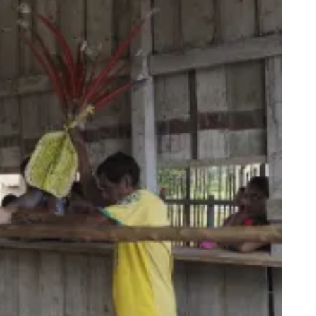
G
E
T
T
Y
I
M
A
G
E
S