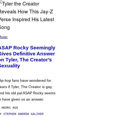
usic
ASAP Rocky Seemingly
Gives Definitive Answer
on Tyler, The Creator’s
Sexuality
ip-hop fans have wondered for
ears if Tyler, The Creator is gay,
nd his old pal ASAP Rocky seems
o have given us an answer.
 HOURS AGO
BY
STEPHEN ANDREW GALIHER