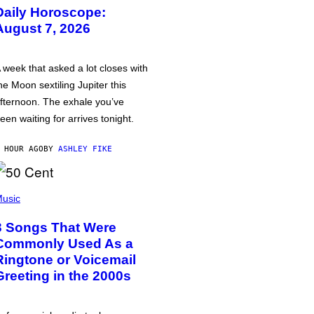
Daily Horoscope:
August 7, 2026
 week that asked a lot closes with
he Moon sextiling Jupiter this
fternoon. The exhale you’ve
een waiting for arrives tonight.
 HOUR AGO
BY
ASHLEY FIKE
usic
3 Songs That Were
Commonly Used As a
Ringtone or Voicemail
Greeting in the 2000s