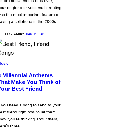
efore social media took over,
our ringtone or voicemail greeting
as the most important feature of
aving a cellphone in the 2000s.
 HOURS AGO
BY
DAN MILAM
usic
3 Millennial Anthems
That Make You Think of
Your Best Friend
f you need a song to send to your
est friend right now to let them
now you’re thinking about them,
ere’s three.