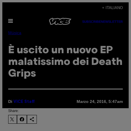
Vai
+ ITALIANO
al
Apri
contenuto
SUBSCRIBE
NEWSLETTER
il
menu
Música
È uscito un nuovo EP
malatissimo dei Death
Grips
Di
Marzo 24, 2016, 5:47am
VICE Staff
Share: