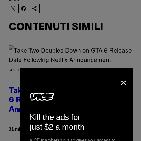
CONTENUTI SIMILI
SCREENSHOT: ROCKSTAR GAMES
×
Take-Two Doubles Down on GTA
6 Release Date Following Netflix
Announcement
Kill the ads for
just $2 a month
Di
31 minuti fa
Brent Koepp
VICE membership also gives you access to