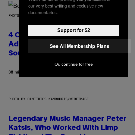
our very best writing and exclusive new
documentaries.
PHOTO BY FRANK MICELOTTA/IMAGEDIRECT
Support for $2
4 Classic Rock Bands That
Adapted to the New Rock
See All Membership Plans
Sound of the 2000s
Or, continue for free
Di
38 minuti fa
Dan Milam
PHOTO BY DIMITRIOS KAMBOURIS/WIREIMAGE
Legendary Music Manager Peter
Katsis, Who Worked With Limp