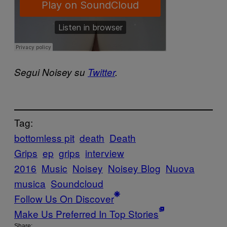
Segui Noisey su
Twitter
.
Tag:
bottomless pit
death
Death
Grips
ep
grips
interview
2016
Music
Noisey
Noisey Blog
Nuova
musica
Soundcloud
Follow Us On Discover
Make Us Preferred In Top Stories
Share: