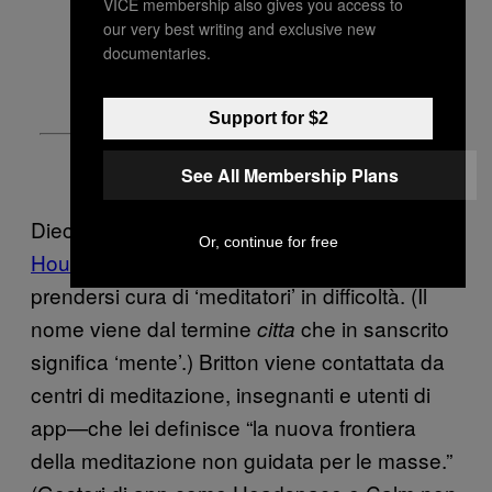
VICE membership also gives you access to
our very best writing and exclusive new
documentaries.
Support for $2
See All Membership Plans
Dieci anni fa circa ha dato vita a
Cheetah
Or, continue for free
House
, associazione specializzata nel
prendersi cura di ‘meditatori’ in difficoltà. (Il
nome viene dal termine
che in sanscrito
citta
significa ‘mente’.) Britton viene contattata da
centri di meditazione, insegnanti e utenti di
app—che lei definisce “la nuova frontiera
della meditazione non guidata per le masse.”