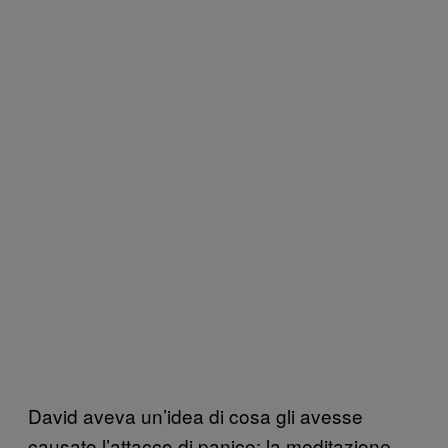
David aveva un’idea di cosa gli avesse
causato l’attacco di panico: la meditazione.