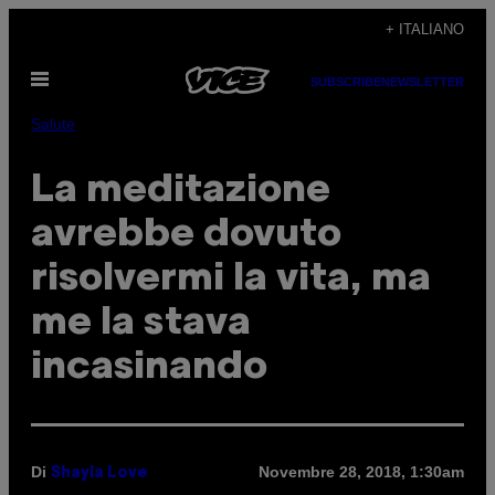
Vai
+ ITALIANO
al
Apri
contenuto
SUBSCRIBE
NEWSLETTER
il
menu
Salute
La meditazione
avrebbe dovuto
risolvermi la vita, ma
me la stava
incasinando
Di
Novembre 28, 2018, 1:30am
Shayla Love