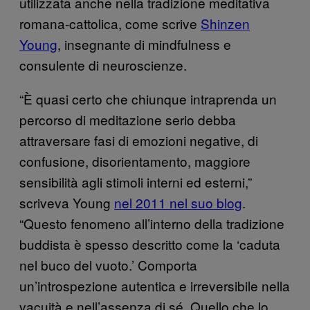
utilizzata anche nella tradizione meditativa
romana-cattolica, come scrive
Shinzen
Young
, insegnante di mindfulness e
consulente di neuroscienze.
“È quasi certo che chiunque intraprenda un
percorso di meditazione serio debba
attraversare fasi di emozioni negative, di
confusione, disorientamento, maggiore
sensibilità agli stimoli interni ed esterni,”
scriveva Young
nel 2011 nel suo blog
.
“Questo fenomeno all’interno della tradizione
buddista è spesso descritto come la ‘caduta
nel buco del vuoto.’ Comporta
un’introspezione autentica e irreversibile nella
vacuità e nell’assenza di sé. Quello che lo