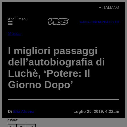
Vai
+ ITALIANO
al
Apri il menu
contenuto
SUBSCRIBE
NEWSLETTER
Música
I migliori passaggi
dell’autobiografia di
Luchè, ‘Potere: Il
Giorno Dopo’
Di
Elia Alovisi
Luglio 25, 2019, 4:22am
Share: