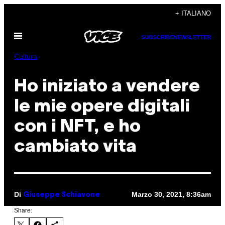
Vai
+ ITALIANO
al
Apri
contenuto
SUBSCRIBE
NEWSLETTER
il
menu
Cultura
Ho iniziato a vendere
le mie opere digitali
con i NFT, e ho
cambiato vita
Di
Marzo 30, 2021, 8:36am
Giuseppe Schiavone
Share: