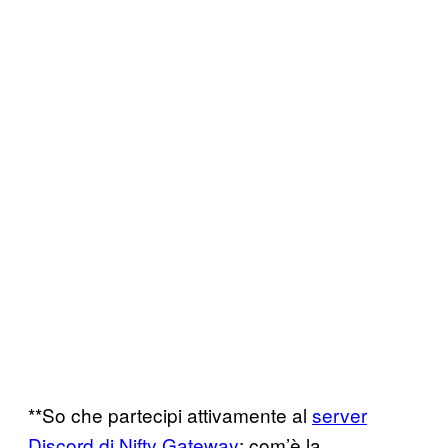
**So che partecipi attivamente al
server
Discord di Nifty Gateway
: com’è la