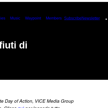
ies
Music
Waypoint
Members
Subscribe
Newsletter
iuti di
mate Day of Action, VICE Media Group
qui