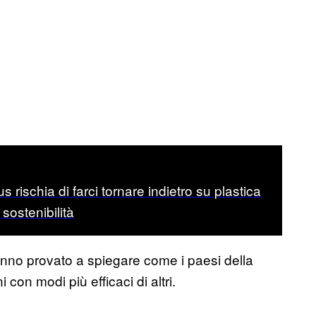
us rischia di farci tornare indietro su plastica
ostenibilità
 hanno provato a spiegare come i paesi della
on modi più efficaci di altri.