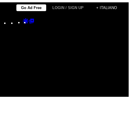
Go Ad Free
LOGIN / SIGN UP
+ ITALIANO
Instagram
TikTok
YouTube
Google
Google
Discover
Top
Posts