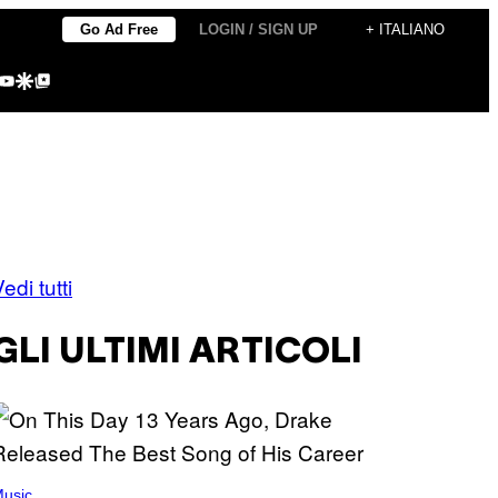
Go Ad Free
LOGIN / SIGN UP
+ ITALIANO
agram
kTok
YouTube
Google Discover
Google Top Posts
edi tutti
GLI ULTIMI ARTICOLI
usic