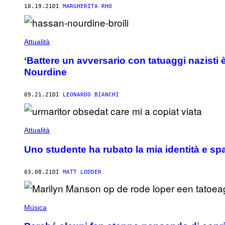
10.19.21
DI
MARGHERITA RHO
Attualità
‘Battere un avversario con tatuaggi nazisti 
Nourdine
09.21.21
DI
LEONARDO BIANCHI
Attualità
Uno studente ha rubato la mia identità e sp
03.08.21
DI
MATT LODDER
Música