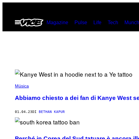
Vai
al
Apri
Magazine
Pulse
Life
Tech
Munch
contenuto
il
menu
Música
Abbiamo chiesto a dei fan di Kanye West se
01.04.23
DI
BETHAN KAPUR
Perché in Corea del Sud tatuare è ancora il