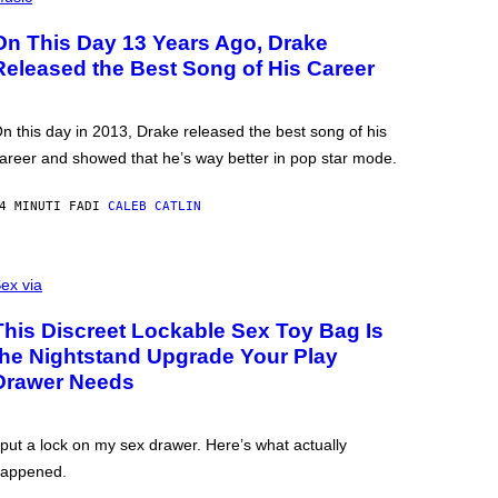
On This Day 13 Years Ago, Drake
Released the Best Song of His Career
n this day in 2013, Drake released the best song of his
areer and showed that he’s way better in pop star mode.
4 MINUTI FA
DI
CALEB CATLIN
ex via
This Discreet Lockable Sex Toy Bag Is
the Nightstand Upgrade Your Play
Drawer Needs
 put a lock on my sex drawer. Here’s what actually
appened.