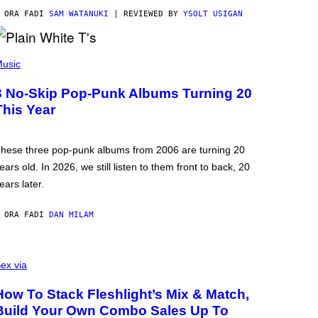
 ORA FA
DI
SAM WATANUKI
| REVIEWED BY
YSOLT USIGAN
usic
3 No-Skip Pop-Punk Albums Turning 20
This Year
hese three pop-punk albums from 2006 are turning 20
ears old. In 2026, we still listen to them front to back, 20
ears later.
 ORA FA
DI
DAN MILAM
ex via
How To Stack Fleshlight’s Mix & Match,
Build Your Own Combo Sales Up To