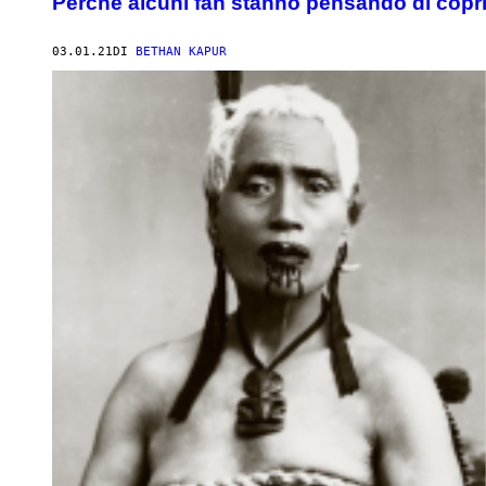
Perché alcuni fan stanno pensando di copri
03.01.21
DI
BETHAN KAPUR