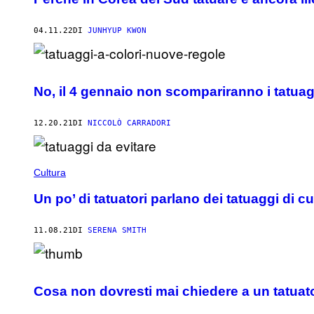
04.11.22
DI
JUNHYUP KWON
No, il 4 gennaio non scompariranno i tatuag
12.20.21
DI
NICCOLÒ CARRADORI
Cultura
Un po’ di tatuatori parlano dei tatuaggi di cui
11.08.21
DI
SERENA SMITH
Cosa non dovresti mai chiedere a un tatuato