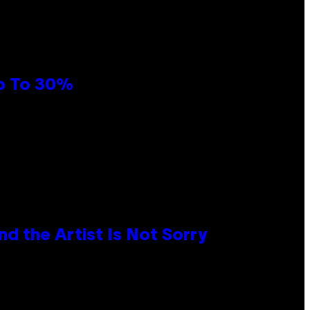
Up To 30%
d the Artist Is Not Sorry