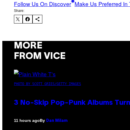
Follow Us On Discover
Make Us Preferred In 
Share:
MORE
FROM VICE
PHOTO BY SCOTT GRIES/GETTY IMAGES
3 No-Skip Pop-Punk Albums Turni
By
11 hours ago
Dan Milam