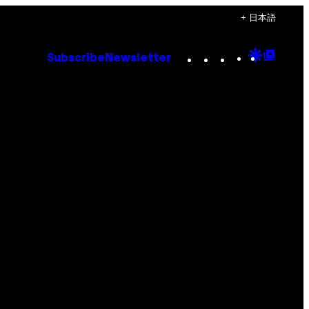
+ 日本語
Instagram
TikTok
YouTube
Google
Goog
Subscribe
Newsletter
Discove
Top
Posts