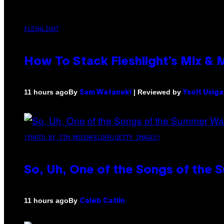
FLESHLIGHT
How To Stack Fleshlight’s Mix &
By
| Reviewed by
11 hours ago
Sam Watanuki
Ysolt Usig
(PHOTO BY TIM MOSENFELDER/GETTY IMAGES)
So, Uh, One of the Songs of the 
By
11 hours ago
Caleb Catlin