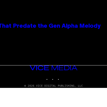
 That Predate the Gen Alpha Melody
VICE
MEDIA
INSTAGRAM
TIKTOK
YOUTUBE
© 2026 VICE DIGITAL PUBLISHING, LLC