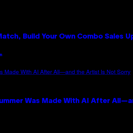
 Match, Build Your Own Combo Sales 
an
Summer Was Made With AI After All—an