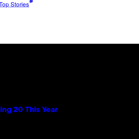
Top Stories
ng 20 This Year