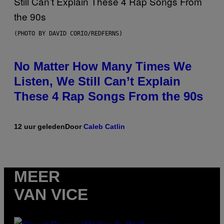
(PHOTO BY DAVID CORIO/REDFERNS)
No Matter How Many Times We
Listen, We Still Can’t Explain
These 4 Rap Songs From the 90s
12 uur geleden
Door
Caleb Catlin
MEER
VAN VICE