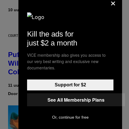
×
10 uur geleden
Door
Dan Milam
Kill the ads for
COURTESY OF PUFFCO
just $2 a month
Puffco Went Full Gamer With Its
VICE membership also gives you access to
our very best writing and exclusive new
Wild New Plasma Peak Pro
documentaries.
Colorway
Support for $2
11 uur geleden
Door
Maha Haq
| Reviewed by
Ysolt Usigan
See All Membership Plans
Or, continue for free