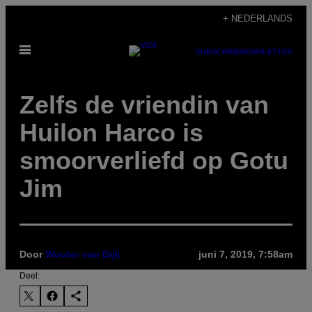
Ga
+ NEDERLANDS
naar
Open
de
SUBSCRIBE
NEWSLETTER
menu
inhoud
Zelfs de vriendin van
Huilon Harco is
smoorverliefd op Gotu
Jim
Door
Wouter van Dijk
juni 7, 2019, 7:58am
Deel: