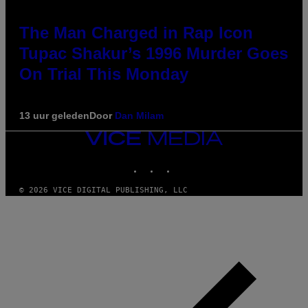
The Man Charged in Rap Icon
Tupac Shakur’s 1996 Murder Goes
On Trial This Monday
13 uur geleden
Door
Dan Milam
VICE
MEDIA
INSTAGRAM
TIKTOK
YOUTUBE
© 2026 VICE DIGITAL PUBLISHING, LLC