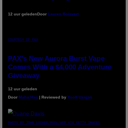
12 uur geleden
Door
Lauren Boisvert
COURTESY OF PAX
PAX’s New Aurora Burst Vape
Comes With a $4,000 Adventure
Giveaway
12 uur geleden
Door
Maha Haq
| Reviewed by
Ysolt Usigan
PHOTO BY JOHN LOCHER/POOL/AFP VIA GETTY IMAGES