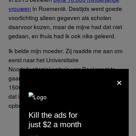
vrouwen
in Roemenië. Destijds werd goede
voorlichting alleen gegeven als scholen
daarvoor kozen, maar de mijne had dat niet
gedaan, en thuis had ik ook niks geleerd.
Ik belde mijn moeder. Zij raadde me aan om
eerst naar het Universitaire
Noodsituatieziekenhuis van Boekarest te
×
gaan. Daar brachten ze voor een abortus
1500 lei (307 euro) in rekening. Toen ik zei
dat ik dat geld met geen mogelijkheid kon
opbrengen, haalden ze hun schouders op.
Kill the ads for
just $2 a month