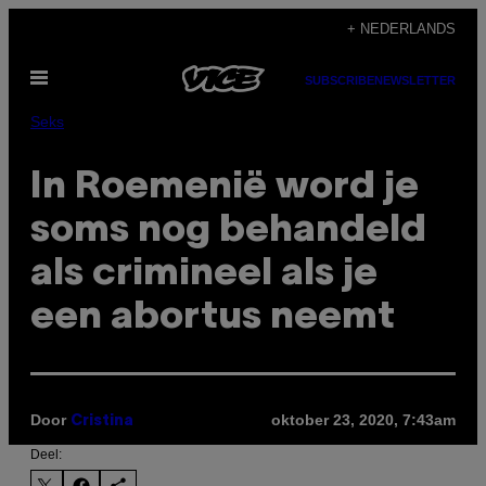
Ga
+ NEDERLANDS
naar
Open
de
SUBSCRIBE
NEWSLETTER
menu
inhoud
Seks
In Roemenië word je
soms nog behandeld
als crimineel als je
een abortus neemt
Door
oktober 23, 2020, 7:43am
Cristina
Deel: