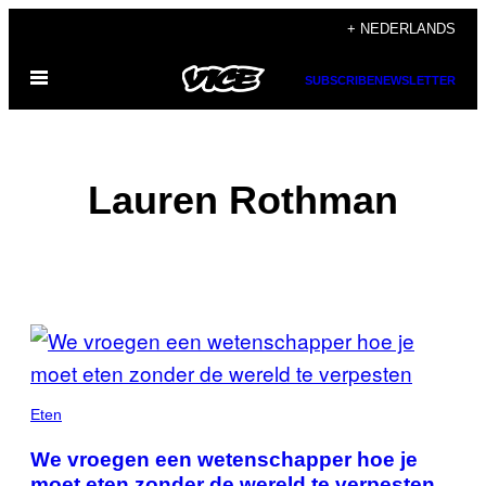
Ga
+ NEDERLANDS
naar
Open
de
SUBSCRIBE
NEWSLETTER
menu
inhoud
Lauren Rothman
POSTS
BY
THIS
Eten
AUTHOR
We vroegen een wetenschapper hoe je
moet eten zonder de wereld te verpesten