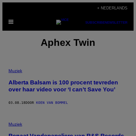
Ga
+ NEDERLANDS
naar
Open
de
SUBSCRIBE
NEWSLETTER
menu
inhoud
Aphex Twin
Muziek
Alberta Balsam is 100 procent tevreden
over haar video voor ‘I can’t Save You’
03.08.18
DOOR
KOEN VAN BOMMEL
Muziek
Renaat Vandepapeliere van R&S Records