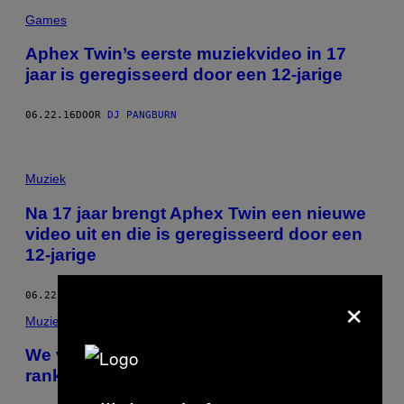
Games
Aphex Twin’s eerste muziekvideo in 17
jaar is geregisseerd door een 12-jarige
06.22.16
DOOR
DJ PANGBURN
Muziek
Na 17 jaar brengt Aphex Twin een nieuwe
video uit en die is geregisseerd door een
12-jarige
×
06.22.16
DOOR
NOISEY STAFF
Muziek
We vroegen experts de logo’s te
rankschikken van Aphex Twin tot Skrillex