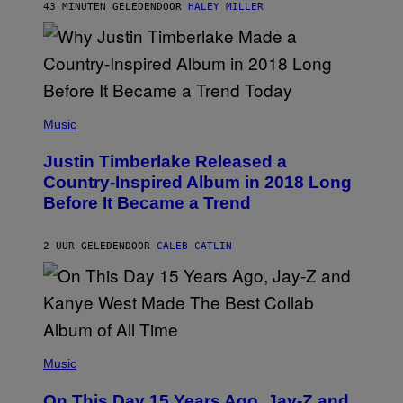
E
R
43 MINUTEN GELEDEN
DOOR
HALEY MILLER
R
A
N
M
S
E
)
R
/
G
E
(
T
P
Music
T
H
Y
O
I
Justin Timberlake Released a
T
M
O
Country-Inspired Album in 2018 Long
A
B
G
Before It Became a Trend
Y
E
C
S
H
R
2 UUR GELEDEN
DOOR
CALEB CATLIN
I
S
T
O
P
H
E
(
R
P
Music
P
H
O
O
L
On This Day 15 Years Ago, Jay-Z and
T