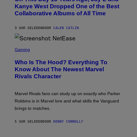
K
O
Kanye West Dropped One of the Best
/
B
N
Collaborative Albums of All Time
Y
B
D
C
A
U
N
3 UUR GELEDEN
DOOR
CALEB CATLIN
P
I
H
E
O
L
T
S
B
O
C
Gaming
O
B
R
C
A
E
Z
N
Who Is The Hood? Everything To
E
A
K
N
Know About The Newest Marvel
R
/
S
S
N
Rivals Character
H
K
B
O
I
C
T
/
U
:
G
N
Marvel Rivals fans can study up on exactly who Parker
N
E
I
E
T
Robbins is in Marvel lore and what skills the Vanguard
V
T
T
E
brings to matches.
E
Y
R
A
I
S
S
M
A
5 UUR GELEDEN
DOOR
DENNY CONNOLLY
E
A
L
G
V
E
I