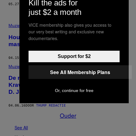
Kill the ads for
05.27.16
DOOR
JESS CARROLL
just $2 a month
VICE membership also gives you access to
Muziek
our very best writing and exclusive new
Hou toch eens op met die verdomde
documentaries.
mashups
Support for $2
04.15.16
DOOR
DAISY JONES
Muziek
See All Membership Plans
De nieuwe release op het label van Nina
Kraviz bevat zowaar een track van Richard
Or, continue for free
D. James
04.06.16
DOOR
THUMP REDACTIE
Ouder
See All