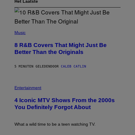
Het Laatste
(
P
Music
H
O
8 R&B Covers That Might Just Be
T
O
Better Than the Originals
B
Y
E
5 MINUTEN GELEDEN
DOOR
CALEB CATLIN
B
E
T
R
P
O
H
Entertainment
B
O
E
T
4 Iconic MTV Shows From the 2000s
R
O
T
:
You Definitely Forgot About
S
P
/
E
R
T
E
E
What a wild time to be a teen watching TV.
D
R
F
K