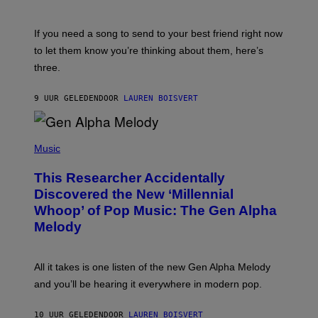
T
K
Y
E
I
V
If you need a song to send to your best friend right now
M
I
A
to let them know you’re thinking about them, here’s
N
G
W
three.
E
I
S
N
T
9 UUR GELEDEN
DOOR
LAUREN BOISVERT
E
R
/
(
G
P
Music
E
H
T
O
T
This Researcher Accidentally
T
Y
O
I
Discovered the New ‘Millennial
B
M
Whoop’ of Pop Music: The Gen Alpha
Y
A
T
G
Melody
A
E
Y
S
L
F
O
O
All it takes is one listen of the new Gen Alpha Melody
R
R
and you’ll be hearing it everywhere in modern pop.
H
R
I
A
L
D
10 UUR GELEDEN
DOOR
LAUREN BOISVERT
L