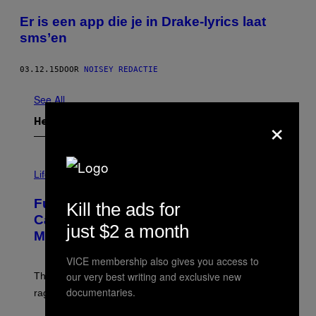
Er is een app die je in Drake-lyrics laat
sms’en
03.12.15
DOOR
NOISEY REDACTIE
See All
×
Het Laatste
I
M
Life
A
G
Fully-Automated Luxury Space
Kill the ads for
E
:
Capitalism—This Week on VICE:
just $2 a month
N
Members Only
I
C
K
VICE membership also gives you access to
D
our very best writing and exclusive new
The war between the old world and the new world
O
V
documentaries.
rages on, behind the paywall this week.
E