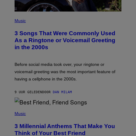
P
H
Music
O
T
3 Songs That Were Commonly Used
O
B
As a Ringtone or Voicemail Greeting
Y
in the 2000s
G
R
E
G
Before social media took over, your ringtone or
O
R
voicemail greeting was the most important feature of
Y
having a cellphone in the 2000s.
B
O
J
9 UUR GELEDEN
DOOR
DAN MILAM
O
R
Q
U
P
E
H
Music
Z
O
/
T
G
3 Millennial Anthems That Make You
O
E
B
Think of Your Best Friend
T
Y