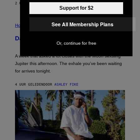
2 UUR GELEDEN
DOOR
EMMA GARLAND
Support for $2
I
See All Membership Plans
L
Horoscopes
L
U
Daily Horoscope: August 7, 2026
S
Or, continue for free
T
R
A
A week that asked a lot closes with the Moon sextiling
T
I
Jupiter this afternoon. The exhale you’ve been waiting
O
for arrives tonight.
N
B
Y
4 UUR GELEDEN
DOOR
ASHLEY FIKE
R
E
E
S
A
.