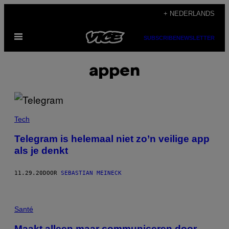
Ga
+ NEDERLANDS
naar
Open
de
SUBSCRIBE
NEWSLETTER
menu
inhoud
appen
Tech
Telegram is helemaal niet zo’n veilige app
als je denkt
11.29.20
DOOR
SEBASTIAN MEINECK
Santé
Maakt alleen maar communiceren door