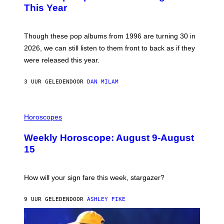
B
E
This Year
Y
I
T
M
I
A
M
G
Though these pop albums from 1996 are turning 30 in
R
E
2026, we can still listen to them front to back as if they
O
N
were released this year.
E
Y
/
3 UUR GELEDEN
DOOR
DAN MILAM
G
E
T
I
T
L
Horoscopes
Y
L
I
U
M
Weekly Horoscope: August 9-August
S
A
T
G
15
R
E
A
S
T
I
How will your sign fare this week, stargazer?
O
N
B
9 UUR GELEDEN
DOOR
ASHLEY FIKE
Y
R
E