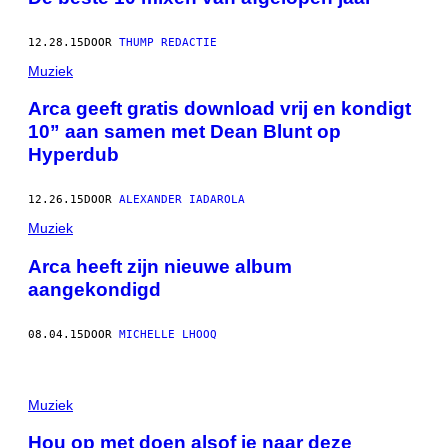
12.28.15
DOOR
THUMP REDACTIE
Muziek
Arca geeft gratis download vrij en kondigt
10” aan samen met Dean Blunt op
Hyperdub
12.26.15
DOOR
ALEXANDER IADAROLA
Muziek
Arca heeft zijn nieuwe album
aangekondigd
08.04.15
DOOR
MICHELLE LHOOQ
Muziek
Hou op met doen alsof je naar deze