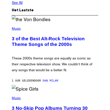
See All
Het Laatste
P
H
Music
O
T
3 of the Best Alt-Rock Television
O
B
Theme Songs of the 2000s
Y
J
A
M
These 2000s theme songs are equally as iconic as
I
their respective television show. We couldn’t think of
E
M
any songs that would be a better fit.
C
C
A
1 UUR GELEDEN
DOOR
DAN MILAM
R
T
H
P
Y
H
Music
/
O
W
T
I
3 No-Skip Pop Albums Turning 30
O
R