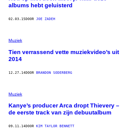
albums hebt geluisterd
02.03.15
DOOR
JOE ZADEH
Muziek
Tien verrassend vette muziekvideo’s uit
2014
12.27.14
DOOR
BRANDON SODERBERG
Muziek
Kanye’s producer Arca dropt Thievery –
de eerste track van zijn debuutalbum
09.11.14
DOOR
KIM TAYLOR BENNETT