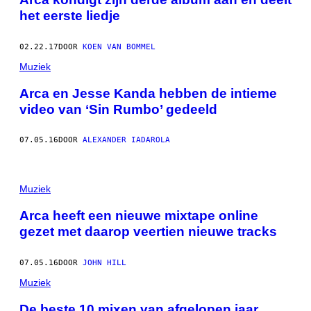
het eerste liedje
02.22.17
DOOR
KOEN VAN BOMMEL
Muziek
Arca en Jesse Kanda hebben de intieme
video van ‘Sin Rumbo’ gedeeld
07.05.16
DOOR
ALEXANDER IADAROLA
Muziek
Arca heeft een nieuwe mixtape online
gezet met daarop veertien nieuwe tracks
07.05.16
DOOR
JOHN HILL
Muziek
De beste 10 mixen van afgelopen jaar