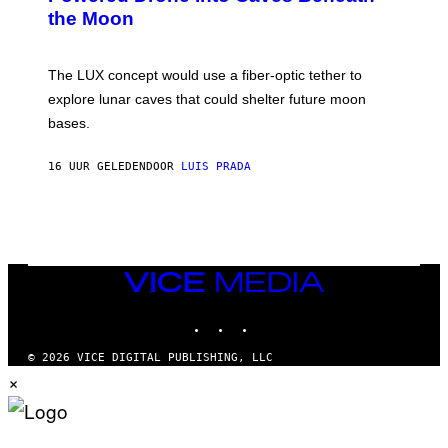
T
N
the Moon
Z
A
/
S
W
A
I
;
The LUX concept would use a fiber-optic tether to
R
D
E
R
explore lunar caves that could shelter future moon
I
P
M
bases.
I
A
X
G
E
E
16 UUR GELEDEN
DOOR
LUIS PRADA
L
)
/
G
E
T
T
Y
I
VICE
M
MEDIA
A
INSTAGRAM
TIKTOK
YOUTUBE
G
E
S
© 2026 VICE DIGITAL PUBLISHING, LLC
×