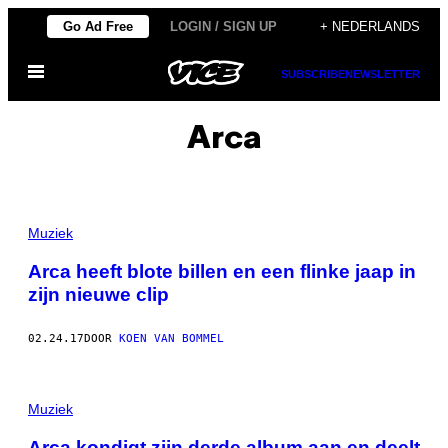
Ga
Go Ad Free
LOGIN / SIGN UP
+ NEDERLANDS
naar
Open
de
SUBSCRIBE
NEWSLETTER
menu
inhoud
Arca
Muziek
Arca heeft blote billen en een flinke jaap in
zijn nieuwe clip
02.24.17
DOOR
KOEN VAN BOMMEL
Muziek
Arca kondigt zijn derde album aan en deelt