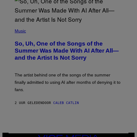
(
P
Music
H
O
So, Uh, One of the Songs of the
T
O
Summer Was Made With AI After All—
B
and the Artist Is Not Sorry
Y
T
I
M
The artist behind one of the songs of the summer
M
O
finally admitted to using AI after months of denying it to
S
fans.
E
N
F
2 UUR GELEDEN
DOOR
CALEB CATLIN
E
L
D
E
R
/
G
E