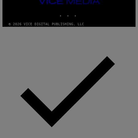
VICE
T
MEDIA
T
INSTAGRAM
TIKTOK
YOUTUBE
Y
I
M
© 2026 VICE DIGITAL PUBLISHING, LLC
A
G
E
S
)