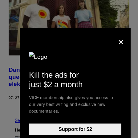
×
Dance With Pride slaat een brug tussen de
Kill the ads for
queer-gemeenschap en de wereld van
just $2 a month
elektronische muziek
VICE membership also gives you access to
07.27.18
DOOR
BO HANNA
our very best writing and exclusive new
Ouder
documentaries.
See All
Support for $2
Het Laatste