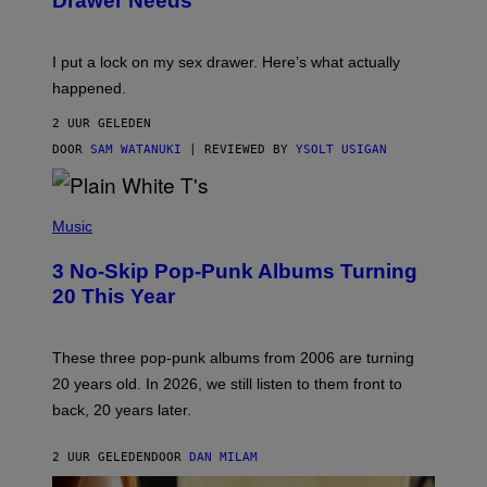
Drawer Needs
N
M
U
A
K
G
I
E
I put a lock on my sex drawer. Here’s what actually
F
)
O
happened.
R
V
2 UUR GELEDEN
I
C
DOOR
SAM WATANUKI
| REVIEWED BY
YSOLT USIGAN
E
P
H
Music
O
T
3 No-Skip Pop-Punk Albums Turning
O
B
20 This Year
Y
S
C
O
These three pop-punk albums from 2006 are turning
T
20 years old. In 2026, we still listen to them front to
T
G
back, 20 years later.
R
I
E
2 UUR GELEDEN
DOOR
DAN MILAM
S
/