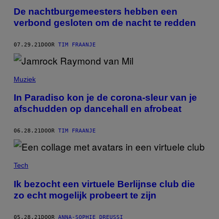
De nachtburgemeesters hebben een
verbond gesloten om de nacht te redden
07.29.21
DOOR
TIM FRAANJE
Muziek
In Paradiso kon je de corona-sleur van je
afschudden op dancehall en afrobeat
06.28.21
DOOR
TIM FRAANJE
Tech
Ik bezocht een virtuele Berlijnse club die
zo echt mogelijk probeert te zijn
05.28.21
DOOR
ANNA-SOPHIE DREUSSI