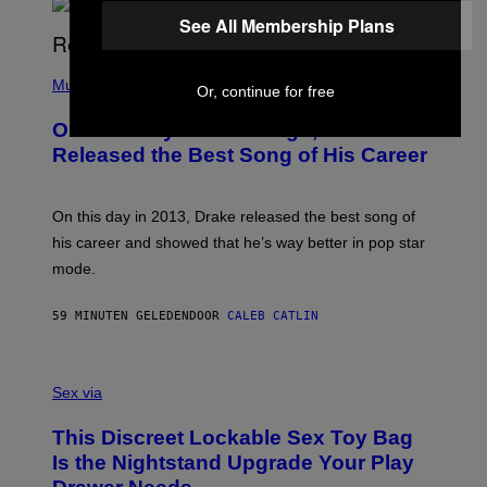
See All Membership Plans
(
P
Music
Or, continue for free
H
O
On This Day 13 Years Ago, Drake
T
O
Released the Best Song of His Career
B
Y
G
A
On this day in 2013, Drake released the best song of
R
his career and showed that he’s way better in pop star
Y
G
mode.
E
R
S
59 MINUTEN GELEDEN
DOOR
CALEB CATLIN
H
O
F
S
F
A
Sex via
/
M
W
W
I
This Discreet Lockable Sex Toy Bag
A
R
T
E
Is the Nightstand Upgrade Your Play
A
I