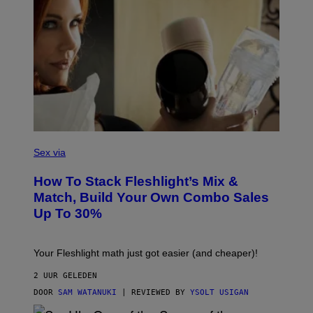
G
E
T
T
Y
I
M
A
G
E
S
F
L
Sex via
E
S
How To Stack Fleshlight’s Mix &
H
L
Match, Build Your Own Combo Sales
I
Up To 30%
G
H
T
Your Fleshlight math just got easier (and cheaper)!
2 UUR GELEDEN
DOOR
SAM WATANUKI
| REVIEWED BY
YSOLT USIGAN