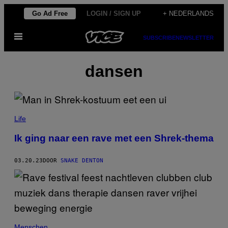
Ga
Go Ad Free
LOGIN / SIGN UP
+ NEDERLANDS
naar
Open
de
SUBSCRIBE
NEWSLETTER
menu
inhoud
dansen
Life
Ik ging naar een rave met een Shrek-thema
03.20.23
DOOR
SNAKE DENTON
Menschen