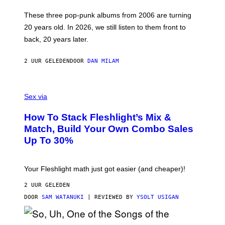
C
O
These three pop-punk albums from 2006 are turning
T
20 years old. In 2026, we still listen to them front to
T
G
back, 20 years later.
R
I
E
2 UUR GELEDEN
DOOR
DAN MILAM
S
/
G
F
E
L
Sex via
T
E
T
S
Y
How To Stack Fleshlight’s Mix &
H
I
L
M
Match, Build Your Own Combo Sales
I
A
Up To 30%
G
G
H
E
T
S
Your Fleshlight math just got easier (and cheaper)!
2 UUR GELEDEN
DOOR
SAM WATANUKI
| REVIEWED BY
YSOLT USIGAN