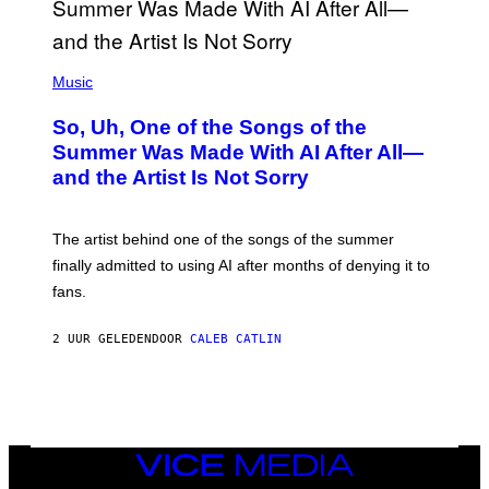
(
P
Music
H
O
So, Uh, One of the Songs of the
T
O
Summer Was Made With AI After All—
B
and the Artist Is Not Sorry
Y
T
I
M
The artist behind one of the songs of the summer
M
O
finally admitted to using AI after months of denying it to
S
fans.
E
N
F
2 UUR GELEDEN
DOOR
CALEB CATLIN
E
L
D
E
R
/
G
E
VICE
T
MEDIA