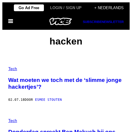
Ga
Go Ad Free
LOGIN / SIGN UP
+ NEDERLANDS
naar
Open
de
SUBSCRIBE
NEWSLETTER
menu
inhoud
hacken
Tech
Wat moeten we toch met de ‘slimme jonge
hackertjes’?
02.07.18
DOOR
ESMEE STOUTEN
Tech
Donderdag spreekt Ben Makuch bij ons