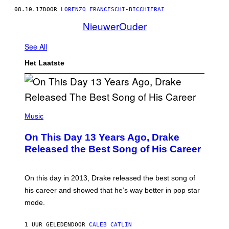
08.10.17
DOOR
LORENZO FRANCESCHI-BICCHIERAI
Nieuwer
Ouder
See All
Het Laatste
(
P
Music
H
O
On This Day 13 Years Ago, Drake
T
O
Released the Best Song of His Career
B
Y
G
A
On this day in 2013, Drake released the best song of
R
his career and showed that he’s way better in pop star
Y
G
mode.
E
R
S
1 UUR GELEDEN
DOOR
CALEB CATLIN