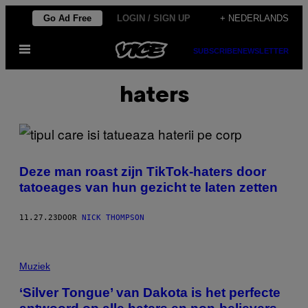
Ga
Go Ad Free
LOGIN / SIGN UP
+ NEDERLANDS
naar
Open
de
SUBSCRIBE
NEWSLETTER
menu
inhoud
haters
Deze man roast zijn TikTok-haters door
tatoeages van hun gezicht te laten zetten
11.27.23
DOOR
NICK THOMPSON
Muziek
‘Silver Tongue’ van Dakota is het perfecte