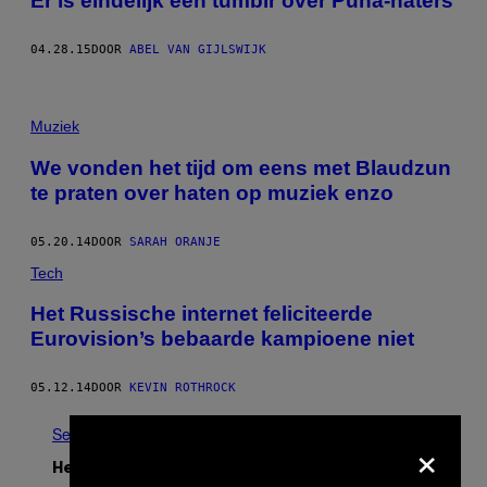
Er is eindelijk een tumblr over Puna-haters
04.28.15
DOOR
ABEL VAN GIJLSWIJK
Muziek
We vonden het tijd om eens met Blaudzun
te praten over haten op muziek enzo
05.20.14
DOOR
SARAH ORANJE
Tech
Het Russische internet feliciteerde
Eurovision’s bebaarde kampioene niet
05.12.14
DOOR
KEVIN ROTHROCK
See All
×
Het Laatste