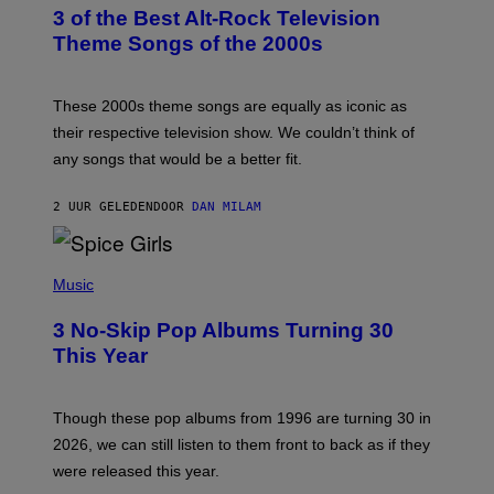
T
3 of the Best Alt-Rock Television
O
B
Theme Songs of the 2000s
Y
J
A
M
These 2000s theme songs are equally as iconic as
I
their respective television show. We couldn’t think of
E
M
any songs that would be a better fit.
C
C
A
2 UUR GELEDEN
DOOR
DAN MILAM
R
T
H
P
Y
H
Music
/
O
W
T
I
3 No-Skip Pop Albums Turning 30
O
R
B
E
This Year
Y
I
T
M
I
A
M
G
Though these pop albums from 1996 are turning 30 in
R
E
2026, we can still listen to them front to back as if they
O
N
were released this year.
E