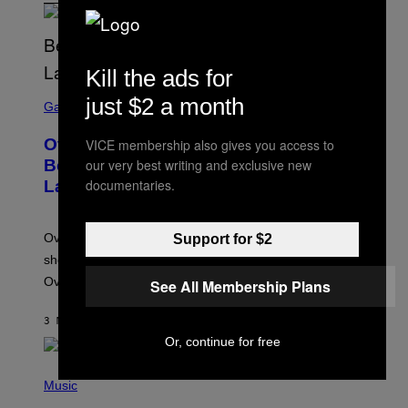
Kill the ads for
S
just $2 a month
C
Gaming
R
E
Overwatch Rebrand Pays Off With Its
VICE membership also gives you access to
E
N
our very best writing and exclusive new
Best Quarter Since Overwatch 2
S
documentaries.
Launched
H
O
T
:
Overwatch’s major rebrand has paid off, with the hero
Support for $2
B
L
shooter delivering its strongest financial quarter since
I
Overwatch 2 launched in 2022.
See All Membership Plans
Z
Z
A
3 MINUTEN GELEDEN
DOOR
BRENT KOEPP
R
D
Or, continue for free
P
H
Music
O