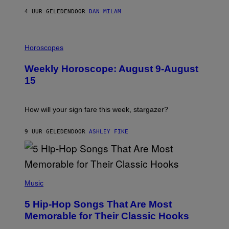
Y
/
4 UUR GELEDEN
DOOR
DAN MILAM
G
E
T
I
T
L
Horoscopes
Y
L
I
U
M
Weekly Horoscope: August 9-August
S
A
T
G
15
R
E
A
S
T
I
How will your sign fare this week, stargazer?
O
N
B
9 UUR GELEDEN
DOOR
ASHLEY FIKE
Y
R
E
E
S
(
A
P
Music
H
O
5 Hip-Hop Songs That Are Most
T
O
Memorable for Their Classic Hooks
B
Y