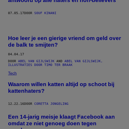
antwoord op alle haters en non-believers
07.05.17
DOOR
SOUF KINANI
Hoe leer je een gierige vriend om geld over
de balk te smijten?
04.04.17
DOOR
ABEL VAN GIJLSWIJK
AND
ABEL VAN GIJLSWIJK,
ILLUSTRATIES DOOR TIMO TER BRAAK
Tech
Waarom willen katten altijd op schoot bij
kattenhaters?
12.22.16
DOOR
CORETTA JONGELING
Een 14-jarig meisje klaagt Facebook aan
omdat ze niet genoeg doen tegen