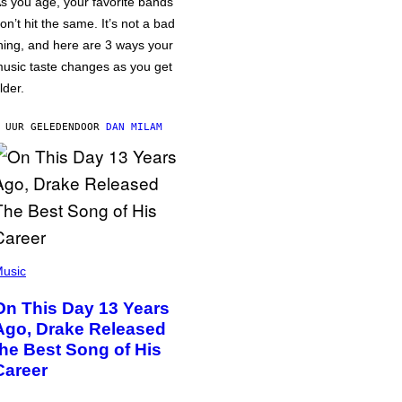
s you age, your favorite bands
on’t hit the same. It’s not a bad
hing, and here are 3 ways your
usic taste changes as you get
lder.
 UUR GELEDEN
DOOR
DAN MILAM
usic
On This Day 13 Years
Ago, Drake Released
the Best Song of His
Career