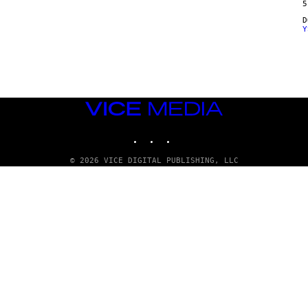
5
Y
VICE
MEDIA
INSTAGRAM
TIKTOK
YOUTUBE
© 2026 VICE DIGITAL PUBLISHING, LLC