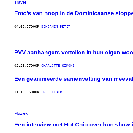
Travel
Foto’s van hoop in de Dominicaanse slopp
04.08.17
DOOR
BENJAMIN PETIT
PVV-aanhangers vertellen in hun eigen wo
02.21.17
DOOR
CHARLOTTE SIMONS
Een geanimeerde samenvatting van meevall
11.16.16
DOOR
FRED LIBERT
Muziek
Een interview met Hot Chip over hun show i