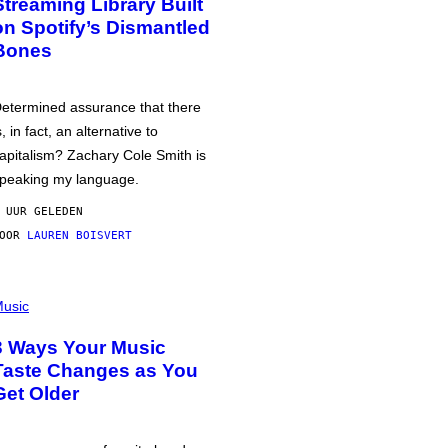
Streaming Library Built
on Spotify’s Dismantled
Bones
etermined assurance that there
s, in fact, an alternative to
apitalism? Zachary Cole Smith is
peaking my language.
 UUR GELEDEN
DOOR
LAUREN BOISVERT
usic
3 Ways Your Music
Taste Changes as You
Get Older