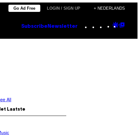
Go Ad Free
LOGIN / SIGN UP
+ NEDERLANDS
Instagram
TikTok
YouTube
Google
Goog
Subscribe
Newsletter
Discove
Top
Posts
ee All
Het Laatste
usic