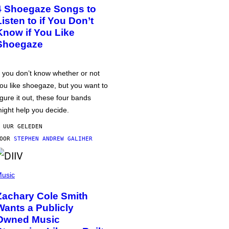
4 Shoegaze Songs to
Listen to if You Don’t
Know if You Like
Shoegaze
f you don’t know whether or not
ou like shoegaze, but you want to
igure it out, these four bands
ight help you decide.
 UUR GELEDEN
DOOR
STEPHEN ANDREW GALIHER
usic
Zachary Cole Smith
Wants a Publicly
Owned Music