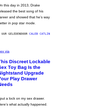
n this day in 2013, Drake
eleased the best song of his
areer and showed that he’s way
etter in pop star mode.
 UUR GELEDEN
DOOR
CALEB CATLIN
ex via
This Discreet Lockable
Sex Toy Bag Is the
Nightstand Upgrade
Your Play Drawer
Needs
 put a lock on my sex drawer.
ere’s what actually happened.