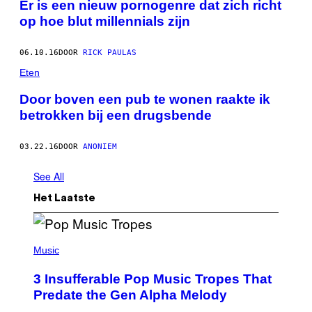
Er is een nieuw pornogenre dat zich richt
op hoe blut millennials zijn
06.10.16
DOOR
RICK PAULAS
Eten
Door boven een pub te wonen raakte ik
betrokken bij een drugsbende
03.22.16
DOOR
ANONIEM
See All
Het Laatste
(
P
Music
H
O
3 Insufferable Pop Music Tropes That
T
O
Predate the Gen Alpha Melody
B
Y