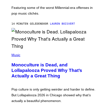
M
A
Featuring some of the worst Millennial-era offenses in
R
pop music clichés.
C
B
R
14 MINUTEN GELEDEN
DOOR
LAUREN BOISVERT
O
U
S
S
E
L
Y
/
(
R
P
Music
E
H
D
O
Monoculture is Dead, and
F
T
E
O
Lollapalooza Proved Why That’s
R
V
N
Actually a Great Thing
I
S
A
)
T
-
Pop culture is only getting weirder and harder to define.
M
O
But Lollapalooza 2026 in Chicago showed why that’s
B
actually a beautiful phenomenon.
I
L