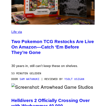
Life via
Two Pokemon TCG Restocks Are Live
On Amazon—Catch ‘Em Before
They’re Gone
30 years in, still can’t keep these on shelves.
53 MINUTEN GELEDEN
DOOR
SAM WATANUKI
| REVIEWED BY
YSOLT USIGAN
S
C
R
Helldivers 2 Officially Crossing Over
E
with Warhammer 40,000
E