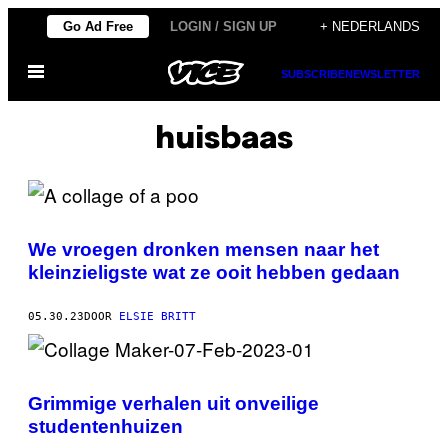
Ga
Go Ad Free
LOGIN / SIGN UP
+ NEDERLANDS
naar
Open
de
SUBSCRIBE
NEWSLETTER
menu
inhoud
huisbaas
We vroegen dronken mensen naar het
kleinzieligste wat ze ooit hebben gedaan
05.30.23
DOOR
ELSIE BRITT
Grimmige verhalen uit onveilige
studentenhuizen