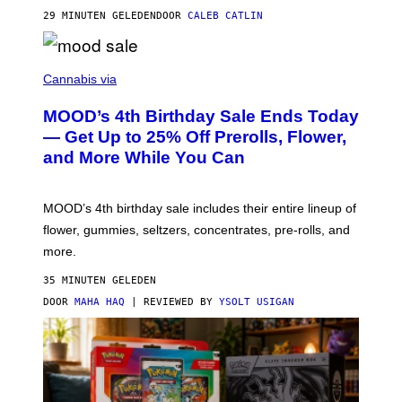
E
29 MINUTEN GELEDEN
DOOR
CALEB CATLIN
)
C
O
Cannabis via
U
R
MOOD’s 4th Birthday Sale Ends Today
T
E
— Get Up to 25% Off Prerolls, Flower,
S
and More While You Can
Y
O
F
M
MOOD’s 4th birthday sale includes their entire lineup of
O
O
flower, gummies, seltzers, concentrates, pre-rolls, and
D
more.
35 MINUTEN GELEDEN
DOOR
MAHA HAQ
| REVIEWED BY
YSOLT USIGAN