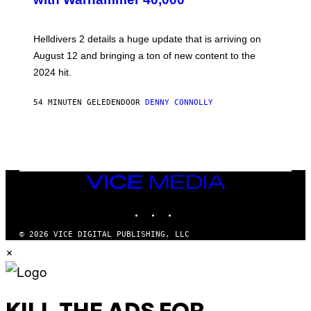
N
S
H
Helldivers 2 details a huge update that is arriving on
O
T
August 12 and bringing a ton of new content to the
:
2024 hit.
A
R
R
54 MINUTEN GELEDEN
DOOR
DENNY CONNOLLY
O
W
H
E
A
D
G
A
VICE
M
MEDIA
E
INSTAGRAM
TIKTOK
YOUTUBE
S
T
U
© 2026 VICE DIGITAL PUBLISHING, LLC
D
×
I
O
S