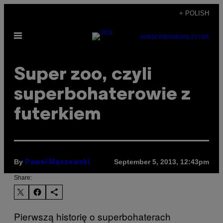
Skip
+ POLISH
to
Open
content
SUBSCRIBE
NEWSLETTER
Menu
Super zoo, czyli
superbohaterowie z
futerkiem
By
September 5, 2013, 12:43pm
Paweł Mączewski
Share:
Pierwszą historię o superbohaterach