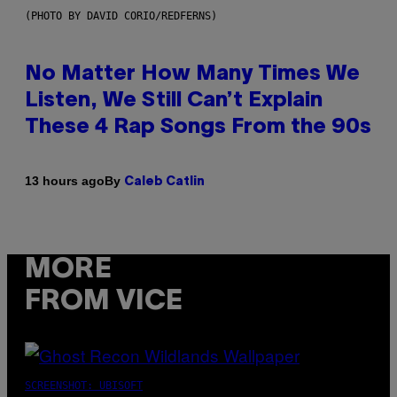
(PHOTO BY DAVID CORIO/REDFERNS)
No Matter How Many Times We
Listen, We Still Can’t Explain
These 4 Rap Songs From the 90s
By
13 hours ago
Caleb Catlin
MORE
FROM VICE
SCREENSHOT: UBISOFT