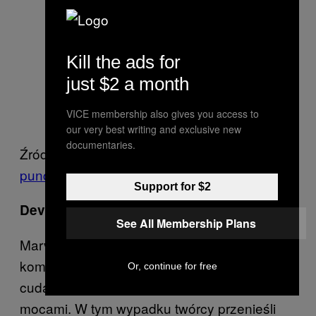
Kill the ads for
just $2 a month
VICE membership also gives you access to
our very best writing and exclusive new
documentaries.
Źródło linków:
dc.wikia.com
,
retcon-
punch.com
Support for $2
Devil Dinosaur
See All Membership Plans
Marvel Comics w niczym nie ustępuje swojej
komiksowej konkurencji w wymyślaniu
Or, continue for free
cudacznych postaci zwierząt z super
mocami. W tym wypadku twórcy przenieśli