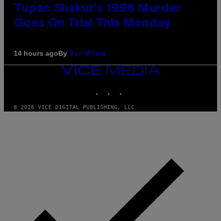
Tupac Shakur’s 1996 Murder
Goes On Trial This Monday
By
14 hours ago
Dan Milam
VICE
MEDIA
INSTAGRAM
TIKTOK
YOUTUBE
© 2026 VICE DIGITAL PUBLISHING, LLC