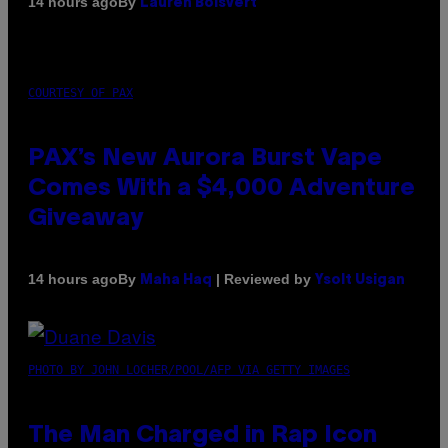
By
14 hours ago
Lauren Boisvert
COURTESY OF PAX
PAX’s New Aurora Burst Vape
Comes With a $4,000 Adventure
Giveaway
By
| Reviewed by
14 hours ago
Maha Haq
Ysolt Usigan
PHOTO BY JOHN LOCHER/POOL/AFP VIA GETTY IMAGES
The Man Charged in Rap Icon