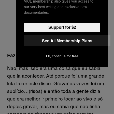
VICE membership also gives you access to
our very best writing and exclusive new
documentaries.
Support for $2
See All Membership Plans
Fazia sentido voltares a gravar o disco?
Or, continue for free
Não, mas isso era uma coisa que eu sabia
que ia acontecer. Até porque foi uma grande
luta fazer este disco. Gravar as vozes foi um
suplício…(risos) e então toda a gente dizia
que era melhor ir primeiro tocar ao vivo e só
depois gravar, mas eu sabia que não tinha
coragem de chegar a um palco sem ter