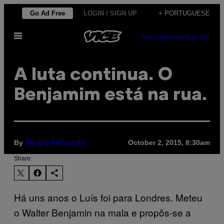
Skip
Go Ad Free
LOGIN / SIGN UP
+ PORTUGUESE
to
Open
content
SUBSCRIBE
NEWSLETTER
Menu
A luta continua. O
Benjamim está na rua.
By
October 2, 2015, 8:30am
Sérgio Felizardo
Share:
Há uns anos o Luís foi para Londres. Meteu
o Walter Benjamin na mala e propôs-se a