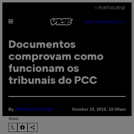
Skip
+ PORTUGUESE
to
Open
content
SUBSCRIBE
NEWSLETTER
Menu
Documentos
comprovam como
funcionam os
tribunais do PCC
By
October 10, 2016, 10:00am
Alfredo Henrique
Share: