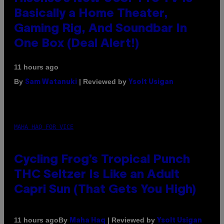
Basically a Home Theater,
Gaming Rig, And Soundbar In
One Box (Deal Alert!)
11 hours ago
By
| Reviewed by
Sam Watanuki
Ysolt Usigan
MAHA HAQ FOR VICE
Cycling Frog’s Tropical Punch
THC Seltzer Is Like an Adult
Capri Sun (That Gets You High)
By
| Reviewed by
11 hours ago
Maha Haq
Ysolt Usigan