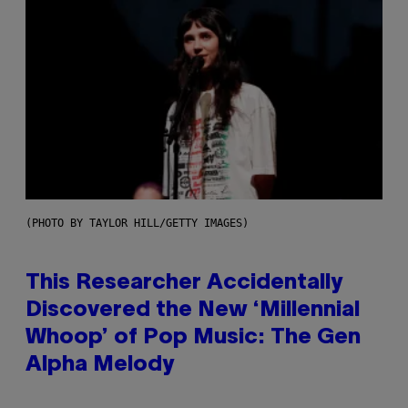
(PHOTO BY TAYLOR HILL/GETTY IMAGES)
This Researcher Accidentally
Discovered the New ‘Millennial
Whoop’ of Pop Music: The Gen
Alpha Melody