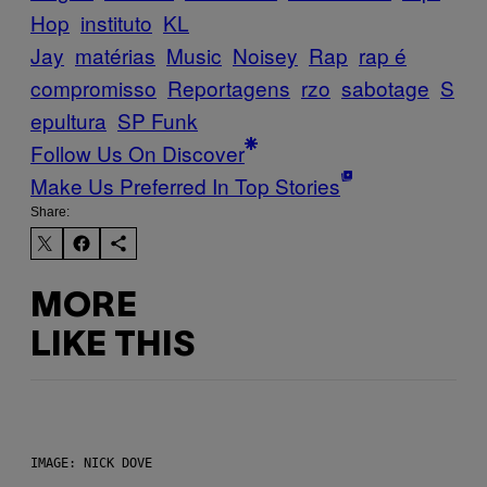
Hop
instituto
KL
Jay
matérias
Music
Noisey
Rap
rap é
compromisso
Reportagens
rzo
sabotage
S
epultura
SP Funk
Follow Us On Discover
Make Us Preferred In Top Stories
Share:
MORE
LIKE THIS
IMAGE: NICK DOVE