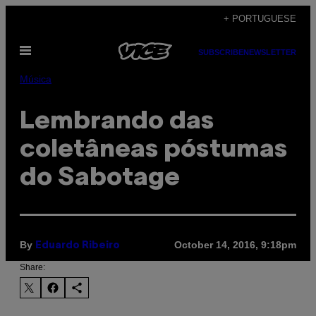
Skip
+ PORTUGUESE
to
Open
content
SUBSCRIBE
NEWSLETTER
Menu
Música
Lembrando das
coletâneas póstumas
do Sabotage
By
October 14, 2016, 9:18pm
Eduardo Ribeiro
Share: