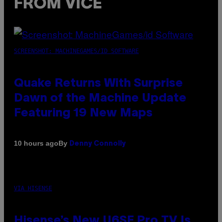
FROM VICE
SCREENSHOT: MACHINEGAMES/ID SOFTWARE
Quake Returns With Surprise
Dawn of the Machine Update
Featuring 19 New Maps
By
10 hours ago
Denny Connolly
VIA HISENSE
Hisense’s New U6SF Pro TV Is