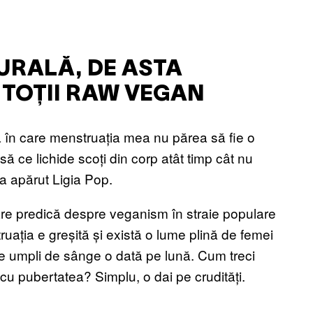
URALĂ, DE ASTA
 TOȚII RAW VEGAN
tă în care menstruația mea nu părea să fie o
să ce lichide scoți din corp atât timp cât nu
i a apărut Ligia Pop.
are predică despre veganism în straie populare
ația e greșită și există o lume plină de femei
te umpli de sânge o dată pe lună. Cum treci
u pubertatea? Simplu, o dai pe crudități.