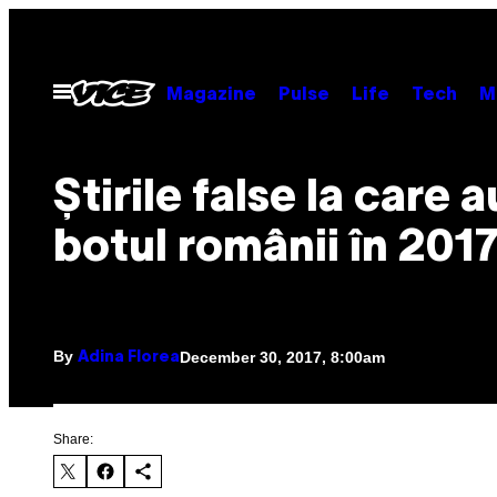
Skip
to
content
Open
Magazine
Pulse
Life
Tech
M
Menu
Știrile false la care 
botul românii în 201
By
December 30, 2017, 8:00am
Adina Florea
Share: