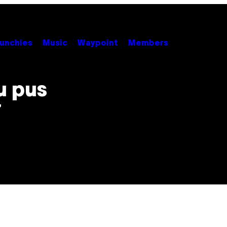
unchies
Music
Waypoint
Members
au pus
7