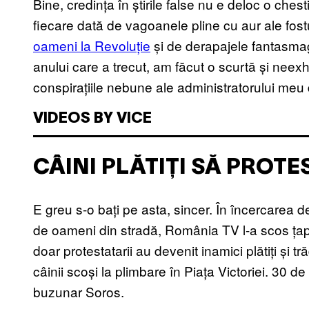
Bine, credința în știrile false nu e deloc o ches
fiecare dată de vagoanele pline cu aur ale fost
oameni la Revoluție
și de derapajele fantasmago
anului care a trecut, am făcut o scurtă și neexha
conspirațiile nebune ale administratorului meu 
VIDEOS BY VICE
CÂINI PLĂTIȚI SĂ PROTE
E greu s-o bați pe asta, sincer. În încercarea d
de oameni din stradă, România TV l-a scos țap
doar protestatarii au devenit inamici plătiți și t
câinii scoși la plimbare în Piața Victoriei. 30 de
buzunar Soros.