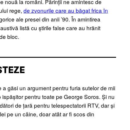
tie nouă la români. Părinții ne amintesc de
ului rege,
de zvonurile care au băgat frica în
rice ale presei din anii ’90. În amintirea
ustivă listă cu știrile false care au hrănit
de bloc.
STEZE
e a găsi un argument pentru furia sutelor de mii
 ispășitor pentru toate pe George Soros. Și nu
rădători de țară pentru telespectatorii RTV, dar și
 lei pe un câine, doar atât ar fi scos din