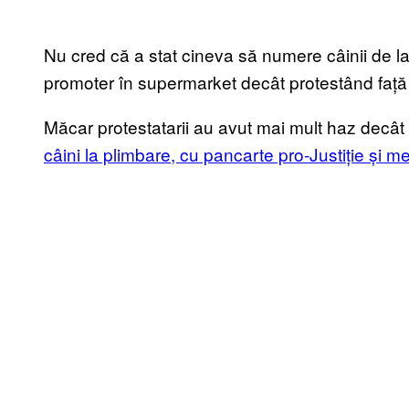
Nu cred că a stat cineva să numere câinii de la 
promoter în supermarket decât protestând față
Măcar protestatarii au avut mai mult haz decât i
câini la plimbare, cu pancarte pro-Justiție și