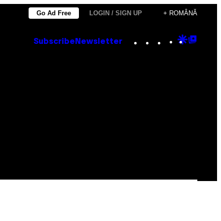
Go Ad Free
LOGIN / SIGN UP
+ ROMÂNĂ
Instagram
TikTok
YouTube
Google
Goog
Subscribe
Newsletter
Discove
Top
Posts