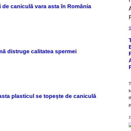
i de caniculă vara asta în România
S
mă distruge calitatea spermei
T
k
 asta plasticul se topește de caniculă
t
p
2