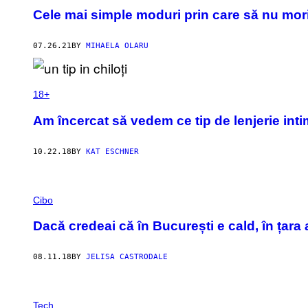
Cele mai simple moduri prin care să nu mor
07.26.21
BY
MIHAELA OLARU
18+
Am încercat să vedem ce tip de lenjerie inti
10.22.18
BY
KAT ESCHNER
Cibo
Dacă credeai că în București e cald, în țara
08.11.18
BY
JELISA CASTRODALE
Tech