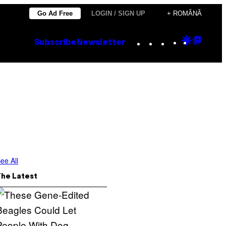
Go Ad Free
LOGIN / SIGN UP
+ ROMÂNĂ
Instagram
TikTok
YouTube
Google
Goog
Subscribe
Newsletter
Discove
Top
Posts
ee All
The Latest