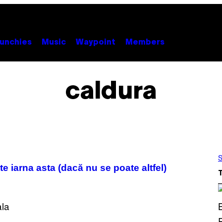
unchies
Music
Waypoint
Members
caldura
S
ste iarna asta (dacă nu se poate altfel)