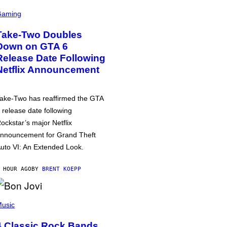
Gaming
Take-Two Doubles
Down on GTA 6
Release Date Following
Netflix Announcement
ake-Two has reaffirmed the GTA
 release date following
ockstar’s major Netflix
nnouncement for Grand Theft
uto VI: An Extended Look.
 HOUR AGO
BY
BRENT KOEPP
usic
4 Classic Rock Bands