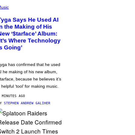
usic
Tyga Says He Used AI
in the Making of His
New ‘$tarface’ Album:
‘It’s Where Technology
Is Going’
yga has confirmed that he used
I he making of his new album,
tarface, because he believes it’s
 helpful ‘tool’ for making music.
 MINUTES AGO
BY
STEPHEN ANDREW GALIHER