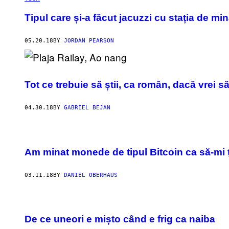
Tipul care și-a făcut jacuzzi cu stația de min
05.20.18
BY
JORDAN PEARSON
Tot ce trebuie să știi, ca român, dacă vrei s
04.30.18
BY
GABRIEL BEJAN
Am minat monede de tipul Bitcoin ca să-mi ț
03.11.18
BY
DANIEL OBERHAUS
De ce uneori e mișto când e frig ca naiba