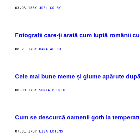
03.05.18
BY
JOEL GOLBY
Fotografii care-ți arată cum luptă românii c
08.21.17
BY
DANA ALECU
Cele mai bune meme și glume apărute după
08.09.17
BY
SONIA BLOȚIU
Cum se descurcă oamenii goth la temperatu
07.31.17
BY
LISA LOTENS