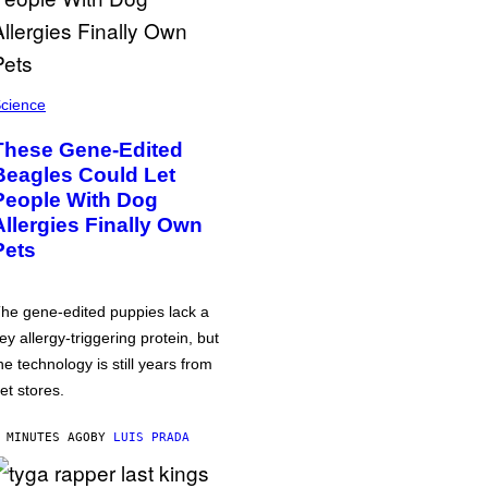
cience
These Gene-Edited
Beagles Could Let
People With Dog
Allergies Finally Own
Pets
he gene-edited puppies lack a
ey allergy-triggering protein, but
he technology is still years from
et stores.
 MINUTES AGO
BY
LUIS PRADA