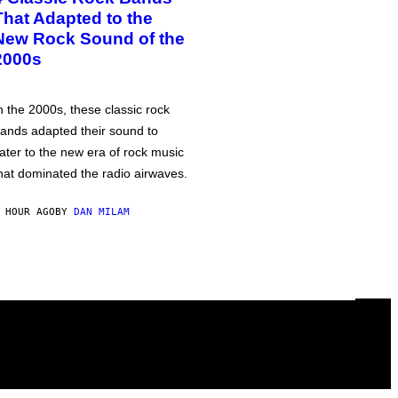
That Adapted to the
New Rock Sound of the
2000s
n the 2000s, these classic rock
ands adapted their sound to
ater to the new era of rock music
hat dominated the radio airwaves.
 HOUR AGO
BY
DAN MILAM