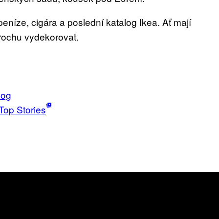
níze, cigára a poslední katalog Ikea. Ať mají
trochu vydekorovat.
log
Top Stories