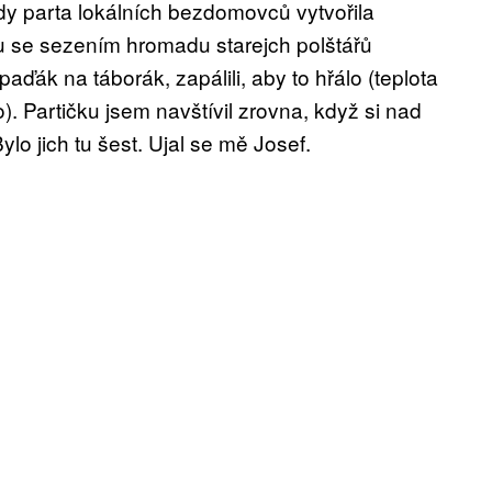
tady parta lokálních bezdomovců vytvořila
ku se sezením hromadu starejch polštářů
ďák na táborák, zapálili, aby to hřálo (teplota
o). Partičku jsem navštívil zrovna, když si nad
o jich tu šest. Ujal se mě Josef.