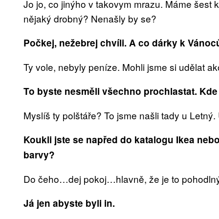
Jo jo, co jinýho v takovym mrazu. Máme šest k
nějaký drobný? Nenašly by se?
Počkej, nežebrej chvíli. A co dárky k Vánoc
Ty vole, nebyly peníze. Mohli jsme si udělat 
To byste nesměli všechno prochlastat. Kde 
Myslíš ty polštáře? To jsme našli tady u Letný
Koukli jste se napřed do katalogu Ikea neb
barvy?
Do čeho…dej pokoj…hlavně, že je to pohodl
Já jen abyste byli in.