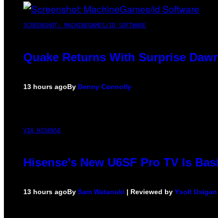
SCREENSHOT: MACHINEGAMES/ID SOFTWARE
Quake Returns With Surprise Dawn
13 hours ago
By
Denny Connolly
VIA HISENSE
Hisense’s New U6SF Pro TV Is Basi
13 hours ago
By
Sam Watanuki
| Reviewed by
Ysolt Usigan