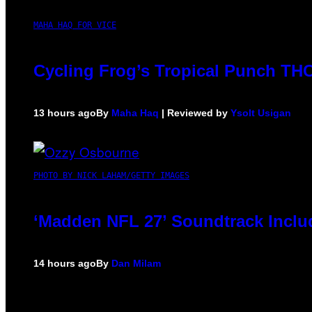
MAHA HAQ FOR VICE
Cycling Frog’s Tropical Punch THC 
13 hours ago
By
Maha Haq
| Reviewed by
Ysolt Usigan
PHOTO BY NICK LAHAM/GETTY IMAGES
‘Madden NFL 27’ Soundtrack Includ
14 hours ago
By
Dan Milam