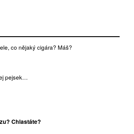
 Hele, co nějaký cigára? Máš?
kej pejsek…
azu? Chlastáte?