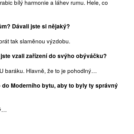
rabic bílý harmonie a láhev rumu. Hele, co
ům? Dávali jste si nějaký?
akorát tak slaměnou výzdobu.
jste vzali zařízení do svýho obýváčku?
. U baráku. Hlavně, že to je pohodlný…
o do Moderního bytu, aby to byly ty správný
ný…