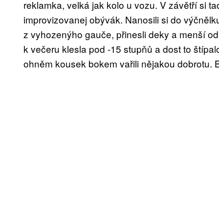
reklamka, velká jak kolo u vozu. V závětří si 
improvizovanej obývák. Nanosili si do výčněl
z vyhozenýho gauče, přinesli deky a menší odpa
k večeru klesla pod -15 stupňů a dost to štípal
ohněm kousek bokem vařili nějakou dobrotu. Byl