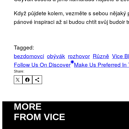
Když půjdete kolem, vezměte s sebou nějaký pe
pánové inspiraci až si budou chtít svůj budoir 
Tagged:
bezdomovci
obývák
rozhovor
Různě
Vice B
Follow Us On Discover
Make Us Preferred In 
Share:
MORE
FROM VICE