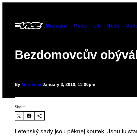
Skip
to
content
Open
Magazine
Pulse
Life
Tech
Munc
Menu
Bezdomovcův obývá
By
Mira Vales
January 3, 2010, 11:00pm
Share:
Letenský sady jsou pěknej koutek. Jsou tu sta