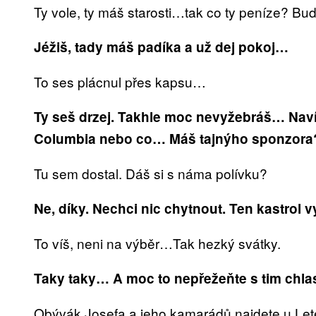
Ty vole, ty máš starosti…tak co ty peníze? Bu
Jéžiš, tady máš padíka a už dej pokoj…
To ses plácnul přes kapsu…
Ty seš drzej. Takhle moc nevyžebráš… Na
Columbia nebo co… Máš tajnýho sponzora
Tu sem dostal. Dáš si s náma polívku?
Ne, díky. Nechci nic chytnout. Ten kastrol
To víš, neni na výběr…Tak hezký svátky.
Taky taky… A moc to nepřežeňte s tim chl
Obývák Josefa a jeho kamarádů najdete u Le