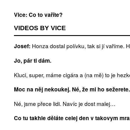
Vice: Co to vaříte?
VIDEOS BY VICE
Honza dostal polívku, tak si jí vaříme.
Josef:
Jo, pár ti dám.
Kluci, super, máme cigára a (na mě) to je hez
Moc na něj nekoukej. Né, že mi ho sežerete.
Né, jsme přece lidi. Navíc je dost malej…
Co tu takhle děláte celej den v takovym mr