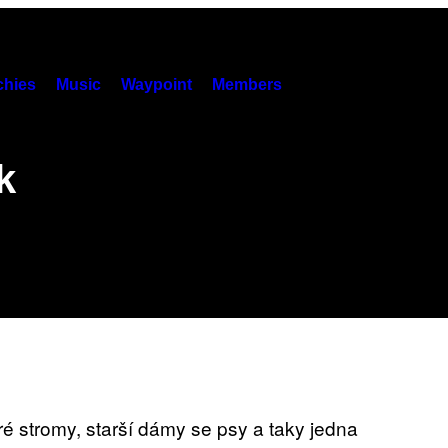
hies
Music
Waypoint
Members
k
ré stromy, starší dámy se psy a taky jedna