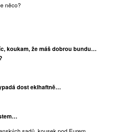
de něco?
víc, koukam, že máš dobrou bundu…
?
 vypadá dost eklhaftně…
astem…
tenských sadů, kousek pod Eurem.