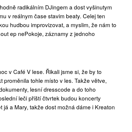
 hodně radikálním DJingem a dost vyšinutym
omu v reálnym čase stavim beaty. Celej ten
ickou hudbou improvizovat, a myslim, že nám to
nout ep nePokoje, záznamy z jednoho
 v Café V lese. Řikali jsme si, že by to
kt proměnila tohle místo v les. Takže větve,
dokumenty, lesní dresscode a do toho
slední leči příští čtvrtek budou koncerty
t já a Mary, takže dost možná dáme i Kreaton