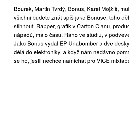
Bourek, Martin Tvrdý, Bonus, Karel Mojžíš, mul
všichni budete znát spíš jako Bonuse, toho děl
stihnout. Rapper, grafik v Carton Clanu, produc
nápadů, málo času. Ráno ve studiu, v podveveč
Jako Bonus vydal EP Unabomber a dvě desky K
dělá do elektroniky, a když nám nedávno pomá
se ho, jestli nechce namíchat pro VICE mixtap