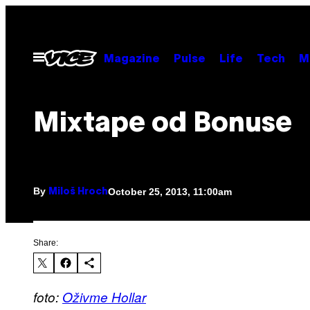
Skip
to
content
Open
Magazine
Pulse
Life
Tech
M
Menu
Mixtape od Bonuse
By
October 25, 2013, 11:00am
Miloš Hroch
Share:
foto:
Oživme Hollar