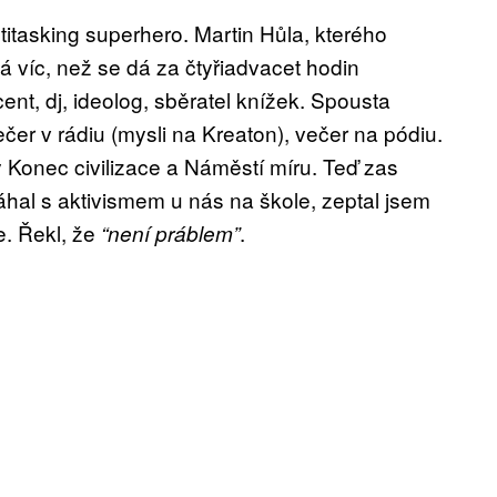
titasking superhero. Martin Hůla, kterého
á víc, než se dá za čtyřiadvacet hodin
ent, dj, ideolog, sběratel knížek. Spousta
er v rádiu (mysli na Kreaton), večer na pódiu.
onec civilizace a Náměstí míru. Teď zas
hal s aktivismem u nás na škole, zeptal jsem
e. Řekl, že
.
“není práblem”