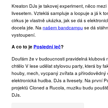
Kreaton DJs je takovej experiment, něco mezi
livesetem. Vzteklá sampluje a loopuje a já k t
cirkus je vlastně ukázka, jak se dá s elektron
docela jde. Na
našem bandcampu
se dá stáh
vystoupení.
A co to je
Poslední leč
?
Doufám že v budoucnosti pravidelná klubová noc
chtělo V lese udělat stylovou party, která by fa
houby, mech, vycpaný zvířata a přírodovědný 
elektronická hudba. DJs a livesety. Na první Po
projektů Cloned a Rucola, muziku budu pouště
DJs.