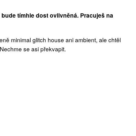
 bude tímhle dost ovlivněná. Pracuješ na
eně minimal glitch house ani ambient, ale chtěl
Nechme se asi překvapit.