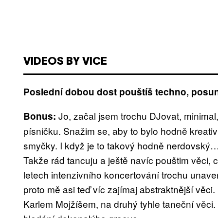
VIDEOS BY VICE
Poslední dobou dost pouštíš techno, posun
Jo, začal jsem trochu DJovat, minimal
Bonus:
písničku. Snažim se, aby to bylo hodně kreati
smyčky. I když je to takový hodně nerdovský… 
Takže rád tancuju a ještě navíc pouštim věci, 
letech intenzivního koncertování trochu unaven
proto mě asi teď víc zajímaj abstraktnější věc
Karlem Mojžíšem, na druhý tyhle taneční věci. 