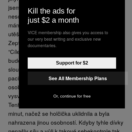
jsem si povídal chvíli před tím. “A i když
Kill the ads for
nesouhlasíme se vším jsme jediní přátelé co
just $2 a month
máme.” Mezitím se jí druhá dívka snažila
VICE membership also gives you access to
utěšit a objímala jí.
our very best writing and exclusive new
Zeptal jsem se Claudie co to znamená:
documentaries.
“Cílem téhle terapie je najít osobnosti, které
budou vůdčí pro všechny ostatní. Ty pak
Support for $2
slouží v běžném životě. Když se pak v
pacientově mysli vynoří nějaká nová
See All Membership Plans
osobnost tyto vůdčí mají za úkol ji uklidnit a
vysvětlit jí o co jde.”
Or, continue for free
Tenhle proces tzv. “klasifikace” trval několik
minut, načež se holčička uklidnila a byla
nahrazena jinou osobností. Kdyby tyhle dívky
nenašly sílu a vůli k takové sebekontrole tak