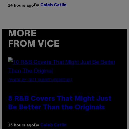
By
14 hours ago
Caleb Catlin
MORE
FROM VICE
(PHOTO BY EBET ROBERTS/REDFERNS)
8 R&B Covers That Might Just
Be Better Than the Originals
By
15 hours ago
Caleb Catlin