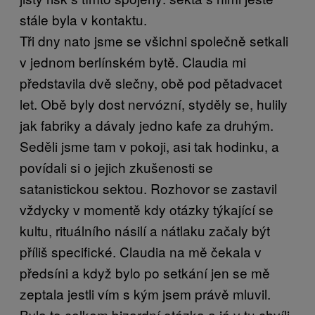
stále byla v kontaktu.
Tři dny nato jsme se všichni společně setkali
v jednom berlínském bytě. Claudia mi
představila dvě slečny, obě pod pětadvacet
let. Obě byly dost nervózní, styděly se, hulily
jak fabriky a dávaly jedno kafe za druhým.
Seděli jsme tam v pokoji, asi tak hodinku, a
povídali si o jejich zkušenosti se
satanistickou sektou. Rozhovor se zastavil
vždycky v momentě kdy otázky týkající se
kultu, rituálního násilí a nátlaku začaly být
příliš specifické. Claudia na mě čekala v
předsíni a když bylo po setkání jen se mě
zeptala jestli vím s kým jsem právě mluvil.
Byla to celkem bizardní otázka a já v tu chvíli