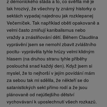
z démonického stáda a to, co svěřila mě je
tak hrozivý, že všechny ty známý historky o
sektách vypadaj najednou jak rozklepanej
Večerníček. Tak například oběti opakovaně a
velmi často zmiňují kanibalismus nebo
vraždy a znásilňování dětí. Během Claudiina
vyprávění jsem se nemohl zbavit zvláštního
pocitu- vyprávěla tyhle hrůzy velmi klidným
hlasem (na druhou stranu tyhle příběhy
poslouchá snad každý den). Když jsem si
myslel, že to nejhorší v jejím povídání mám
za sebou tak mi sdělila, že někteří se do
satanistických sekt přímo rodí a že jsou
plánovaně od nejútlejšího dětství
vychovávaní k uposlechnutí všech rozkazů.