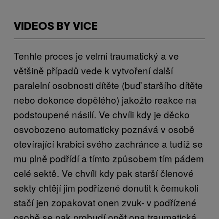
VIDEOS BY VICE
Tenhle proces je velmi traumatický a ve
většině případů vede k vytvoření další
paralelní osobnosti dítěte (buď staršího dítěte
nebo dokonce dopělého) jakožto reakce na
podstoupené násilí. Ve chvíli kdy je děcko
osvobozeno automaticky poznává v osobě
otevírající krabici svého zachránce a tudíž se
mu plně podřídí a tímto způsobem tím pádem
celé sektě. Ve chvíli kdy pak starší členové
sekty chtějí jim podřízené donutit k čemukoli
stačí jen zopakovat onen zvuk- v podřízené
osobě se pak probudí opět ona traumatická