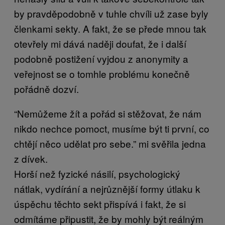
by pravděpodobně v tuhle chvíli už zase byly
členkami sekty. A fakt, že se přede mnou tak
otevřely mi dává naději doufat, že i další
podobně postižení vyjdou z anonymity a
veřejnost se o tomhle problému konečně
pořádně dozví.
“Nemůžeme žít a pořád si stěžovat, že nám
nikdo nechce pomoct, musíme být ti první, co
chtějí něco udělat pro sebe.” mi svěřila jedna
z dívek.
Horší než fyzické násilí, psychologický
nátlak, vydírání a nejrůznější formy útlaku k
úspěchu těchto sekt přispívá i fakt, že si
odmítáme připustit, že by mohly být reálným