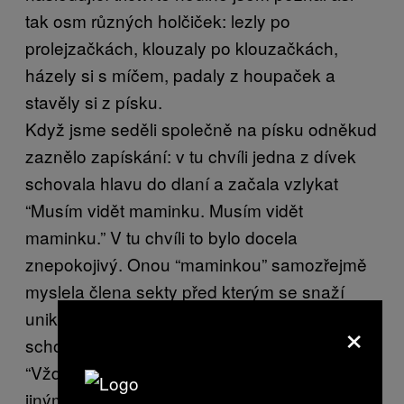
tak osm různých holčiček: lezly po
prolejzačkách, klouzaly po klouzačkách,
házely si s míčem, padaly z houpaček a
stavěly si z písku.
Když jsme seděli společně na písku odněkud
zaznělo zapískání: v tu chvíli jedna z dívek
schovala hlavu do dlaní a začala vzlykat
“Musím vidět maminku. Musím vidět
maminku.” V tu chvíli to bylo docela
znepokojivý. Onou “maminkou” samozřejmě
myslela člena sekty před kterým se snaží
uniknout. Zapískání v ní probudilo další
×
schovanou osobnost.
“Vždycky nás bylo hodně,” říkala ještě jakoby
jiným hlasem než byl ten dětský s kterým