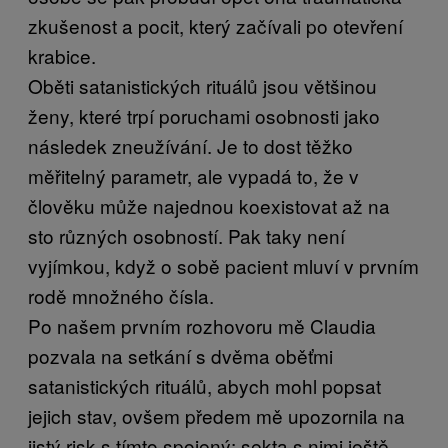
zkušenost a pocit, který začívali po otevření
krabice.
Oběti satanistických rituálů jsou většinou
ženy, které trpí poruchami osobnosti jako
následek zneužívání. Je to dost těžko
měřitelný parametr, ale vypadá to, že v
člověku může najednou koexistovat až na
sto různých osobností. Pak taky není
vyjímkou, když o sobě pacient mluví v prvním
rodě množného čísla.
Po našem prvním rozhovoru mě Claudia
pozvala na setkání s dvěma oběťmi
satanistických rituálů, abych mohl popsat
jejich stav, ovšem předem mě upozornila na
jistý risk s tímto spojený: sekta s nimi ještě