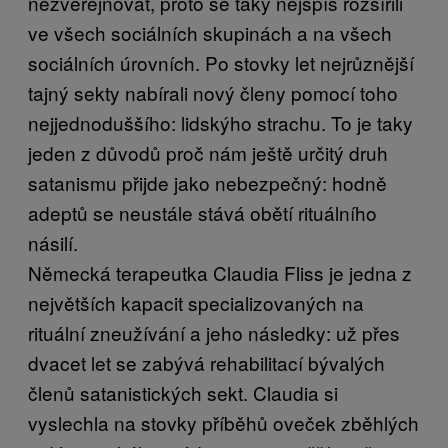
nezveřejňovat, proto se taky nejspíš rozšířili
ve všech sociálních skupinách a na všech
sociálních úrovních. Po stovky let nejrůznější
tajný sekty nabírali nový členy pomocí toho
nejjednoduššího: lidskýho strachu. To je taky
jeden z důvodů proč nám ještě určitý druh
satanismu přijde jako nebezpečný: hodně
adeptů se neustále stává obětí rituálního
násilí.
Německá terapeutka Claudia Fliss je jedna z
největších kapacit specializovaných na
rituální zneužívání a jeho následky: už přes
dvacet let se zabývá rehabilitací bývalých
členů satanistických sekt. Claudia si
vyslechla na stovky příběhů oveček zběhlých