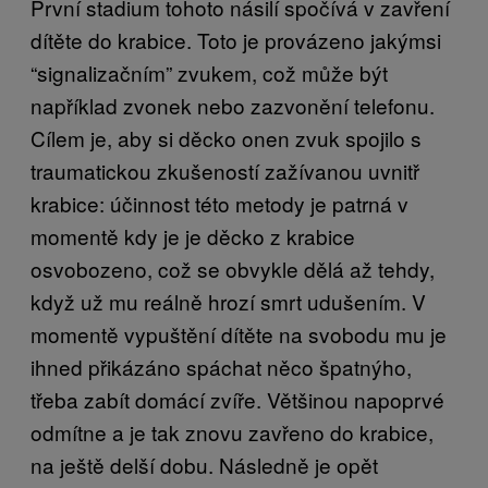
První stadium tohoto násilí spočívá v zavření
dítěte do krabice. Toto je provázeno jakýmsi
“signalizačním” zvukem, což může být
například zvonek nebo zazvonění telefonu.
Cílem je, aby si děcko onen zvuk spojilo s
traumatickou zkušeností zažívanou uvnitř
krabice: účinnost této metody je patrná v
momentě kdy je je děcko z krabice
osvobozeno, což se obvykle dělá až tehdy,
když už mu reálně hrozí smrt udušením. V
momentě vypuštění dítěte na svobodu mu je
ihned přikázáno spáchat něco špatnýho,
třeba zabít domácí zvíře. Většinou napoprvé
odmítne a je tak znovu zavřeno do krabice,
na ještě delší dobu. Následně je opět