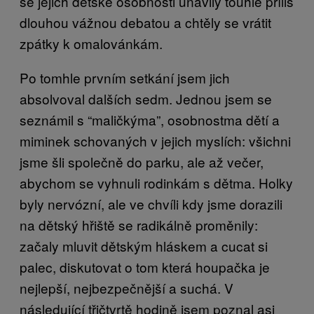
se jejich dětské osobnosti unavily touhle příliš
dlouhou vážnou debatou a chtěly se vrátit
zpátky k omalovánkám.
Po tomhle prvním setkání jsem jich
absolvoval dalších sedm. Jednou jsem se
seznámil s “maličkýma”, osobnostma dětí a
miminek schovaných v jejich myslích: všichni
jsme šli společně do parku, ale až večer,
abychom se vyhnuli rodinkám s dětma. Holky
byly nervózní, ale ve chvíli kdy jsme dorazili
na dětský hřiště se radikálně proměnily:
začaly mluvit dětským hláskem a cucat si
palec, diskutovat o tom která houpačka je
nejlepší, nejbezpečnější a suchá. V
následující třičtvrtě hodině jsem poznal asi