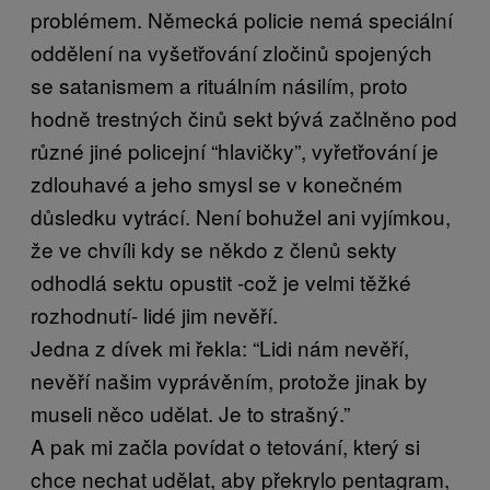
problémem. Německá policie nemá speciální
oddělení na vyšetřování zločinů spojených
se satanismem a rituálním násilím, proto
hodně trestných činů sekt bývá začlněno pod
různé jiné policejní “hlavičky”, vyřetřování je
zdlouhavé a jeho smysl se v konečném
důsledku vytrácí. Není bohužel ani vyjímkou,
že ve chvíli kdy se někdo z členů sekty
odhodlá sektu opustit -což je velmi těžké
rozhodnutí- lidé jim nevěří.
Jedna z dívek mi řekla: “Lidi nám nevěří,
nevěří našim vyprávěním, protože jinak by
museli něco udělat. Je to strašný.”
A pak mi začla povídat o tetování, který si
chce nechat udělat, aby překrylo pentagram,