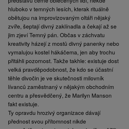
představu černě oblečených lidí, někde
hluboko v temných lesích, kterak rituálně
obětujou na improvizovaným oltáři nějaký
zvíře, šeptají divný zaklínadla a čekají až se
jim zjeví Temný pán. Občas v záchvatu
kreativity házejí z mostů divný panenky nebo
vymalujou kostel hákáčema, jen aby trochu
přitáhli pozornost. Takže takhle: existuje dost
velká pravděpodobnost, že kdo se účastní
těhle divočin je ve skutečnosti milovník
lívanců zaměstnaný v nějakým obchodním
centru a přesvědčený, že Marilyn Manson
fakt existuje.
Ty opravdu hrozivý organizace dávají
přednost svou přítomnost nikde