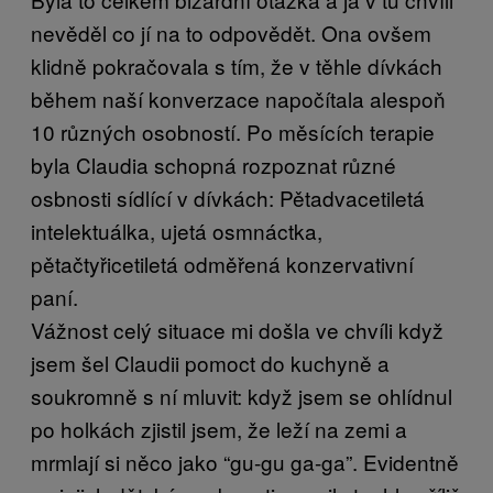
nevěděl co jí na to odpovědět. Ona ovšem
klidně pokračovala s tím, že v těhle dívkách
během naší konverzace napočítala alespoň
10 různých osobností. Po měsících terapie
byla Claudia schopná rozpoznat různé
osbnosti sídlící v dívkách: Pětadvacetiletá
intelektuálka, ujetá osmnáctka,
pětačtyřicetiletá odměřená konzervativní
paní.
Vážnost celý situace mi došla ve chvíli když
jsem šel Claudii pomoct do kuchyně a
soukromně s ní mluvit: když jsem se ohlídnul
po holkách zjistil jsem, že leží na zemi a
mrmlají si něco jako “gu-gu ga-ga”. Evidentně