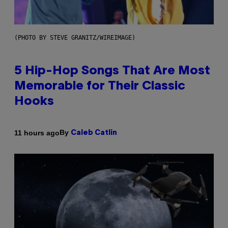
(PHOTO BY STEVE GRANITZ/WIREIMAGE)
5 Hip-Hop Songs That Are Most
Memorable for Their Classic
Hooks
By
11 hours ago
Caleb Catlin