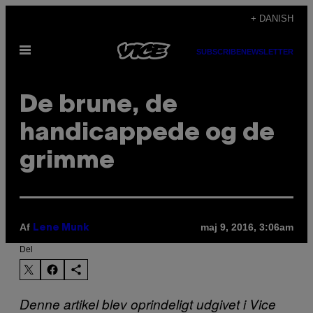
Spring
+ DANISH
til
Åbn
indhold
SUBSCRIBE
NEWSLETTER
Menu
De brune, de
handicappede og de
grimme
Af
maj 9, 2016, 3:06am
Lene Munk
Del
Denne artikel blev oprindeligt udgivet i Vice