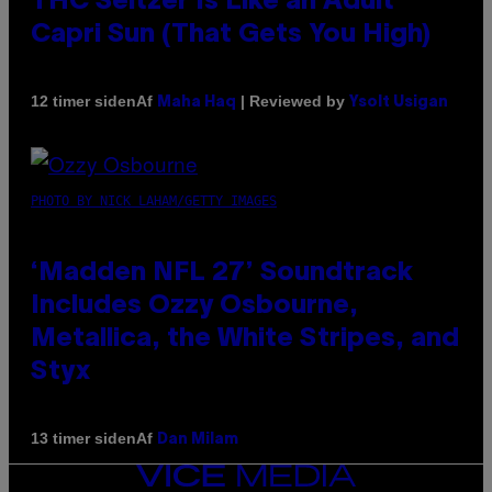
THC Seltzer Is Like an Adult
Capri Sun (That Gets You High)
Af
| Reviewed by
12 timer siden
Maha Haq
Ysolt Usigan
PHOTO BY NICK LAHAM/GETTY IMAGES
‘Madden NFL 27’ Soundtrack
Includes Ozzy Osbourne,
Metallica, the White Stripes, and
Styx
Af
13 timer siden
Dan Milam
VICE
MEDIA