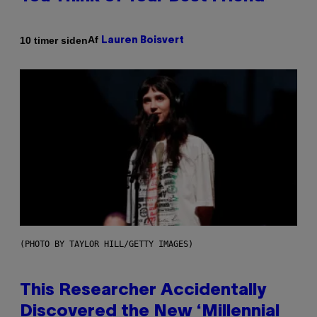
Af
10 timer siden
Lauren Boisvert
(PHOTO BY TAYLOR HILL/GETTY IMAGES)
This Researcher Accidentally
Discovered the New ‘Millennial