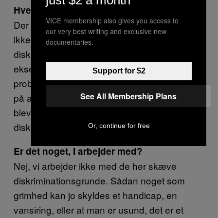
just $2 a month
Hvem ellers?
VICE membership also gives you access to
Der er også andre grupper, som vi endnu
our very best writing and exclusive new
ikke har ophøjet til at være beskyttede af
documentaries.
diskriminationsgrunde, men vi ved for
eksempel, at det at være grim er et kæmpe
Support for $2
problem i forhold til at opleve lige muligheder
See All Membership Plans
på arbejdsmarkedet, men det er alligevel ikke
blevet anerkendt som en
diskriminationsgrund.
Or, continue for free
Er det noget, I arbejder med?
Nej, vi arbejder ikke med de her skæve
diskriminationsgrunde. Sådan noget som
grimhed kan jo skyldes et handicap, en
vansiring, eller at man er usund, det er et