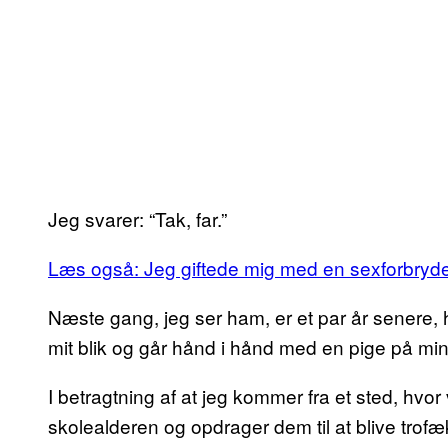
Jeg svarer: “Tak, far.”
Læs også: Jeg giftede mig med en sexforbryd
Næste gang, jeg ser ham, er et par år senere
mit blik og går hånd i hånd med en pige på min 
I betragtning af at jeg kommer fra et sted, h
skolealderen og opdrager dem til at blive trof