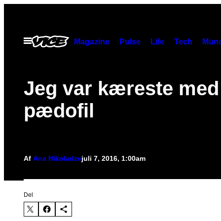
Spring
til
indhold
Åbn
Magazine
Pulse
Life
Tech
Munc
Menu
Jeg var kæreste med
pædofil
Af
Ana Nikoladze
juli 7, 2016, 1:00am
Del