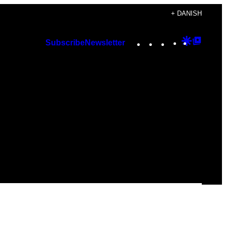
+ DANISH
Instagram
TikTok
YouTube
Google
Googl
Subscribe
Newsletter
Discover
Top
Posts