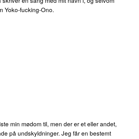
Han skriver en sang med mit navn i, og selvom
om Yoko-fucking-Ono.
ste min mødom til, men der er et eller andet,
finde på undskyldninger. Jeg får en bestemt