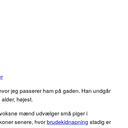
er
, hvor jeg passerer ham på gaden. Han undgår
alder, højest.
vor voksne mænd udvælger små piger i
ækoner senere, hvor
brudekidnapning
stadig er