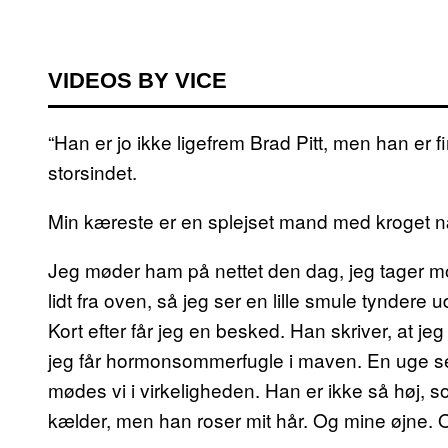
VIDEOS BY VICE
“Han er jo ikke ligefrem Brad Pitt, men han er f
storsindet.
Min kæreste er en splejset mand med kroget n
Jeg møder ham på nettet den dag, jeg tager mod 
lidt fra oven, så jeg ser en lille smule tyndere u
Kort efter får jeg en besked. Han skriver, at je
jeg får hormonsommerfugle i maven. En uge s
mødes vi i virkeligheden. Han er ikke så høj, so
kælder, men han roser mit hår. Og mine øjne. Og