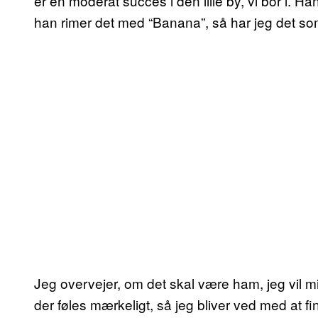
er en moderat succes i den lille by, vi bor i. 
han rimer det med “Banana”, så har jeg det s
Jeg overvejer, om det skal være ham, jeg vil mi
der føles mærkeligt, så jeg bliver ved med at 