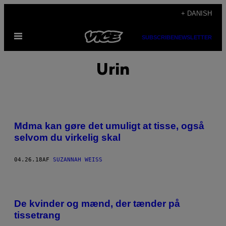
Spring
+ DANISH
til
Åbn
indhold
SUBSCRIBE
NEWSLETTER
Menu
Urin
Mdma kan gøre det umuligt at tisse, også
selvom du virkelig skal
04.26.18
AF
SUZANNAH WEISS
De kvinder og mænd, der tænder på
tissetrang