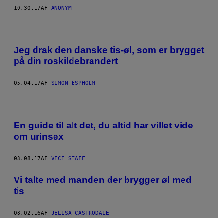
10.30.17
AF
ANONYM
Jeg drak den danske tis-øl, som er brygget
på din roskildebrandert
05.04.17
AF
SIMON ESPHOLM
En guide til alt det, du altid har villet vide
om urinsex
03.08.17
AF
VICE STAFF
Vi talte med manden der brygger øl med
tis
08.02.16
AF
JELISA CASTRODALE