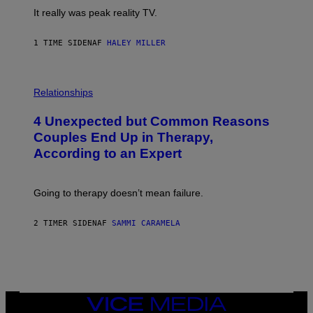
It really was peak reality TV.
1 TIME SIDEN
AF
HALEY MILLER
P
H
Relationships
O
T
4 Unexpected but Common Reasons
O
:
Couples End Up in Therapy,
G
According to an Expert
C
S
H
U
Going to therapy doesn’t mean failure.
T
T
E
2 TIMER SIDEN
AF
SAMMI CARAMELA
R
/
G
E
T
T
Y
I
VICE
M