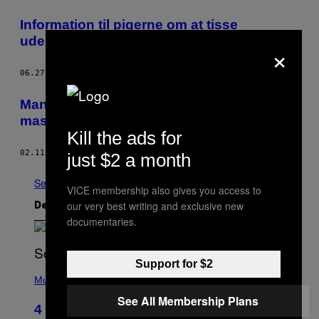
Information til pigerne om at tisse
udendørs
×
06.27.16
AF
KARA-LIS COVERDALE
​Mand pisser på medpassager og starter
masseslåskamp i fly
Kill the ads for
02.11.16
AF
TOM USHER
just $2 a month
Se Alle
VICE membership also gives you access to
our very best writing and exclusive new
Det nyeste indhold
documentaries.
Support for $2
(
P
Music
H
See All Membership Plans
O
4 of the Greatest Hip-Hop Movie
T