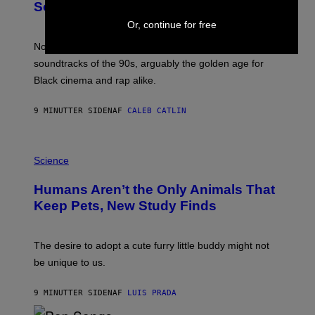
O
Soundtracks of the 90s
B
Y
Or, continue for free
P
O
Noisey selects four of the greatest hip-hop movie
O
soundtracks of the 90s, arguably the golden age for
L
A
Black cinema and rap alike.
R
N
A
9 MINUTTER SIDEN
AF
CALEB CATLIN
L
/
G
P
A
H
Science
R
O
C
T
I
Humans Aren’t the Only Animals That
O
A
:
/
Keep Pets, New Study Finds
I
P
J
I
D
C
E
O
The desire to adopt a cute furry little buddy might not
M
T
be unique to us.
A
/
/
G
G
A
9 MINUTTER SIDEN
AF
LUIS PRADA
E
M
T
M