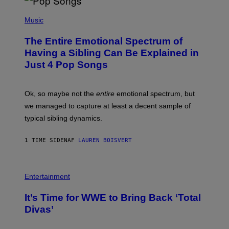
T
A
Y
-
(
I
R
P
Music
M
A
H
A
P
O
The Entire Emotional Spectrum of
G
H
T
E
O
O
Having a Sibling Can Be Explained in
S
V
B
Just 4 Pop Songs
I
Y
A
J
G
O
E
H
Ok, so maybe not the
entire
emotional spectrum, but
T
A
T
L
we managed to capture at least a decent sample of
Y
E
I
typical sibling dynamics.
/
M
G
A
E
G
1 TIME SIDEN
AF
LAUREN BOISVERT
T
E
T
S
Y
)
I
P
M
H
Entertainment
A
O
G
T
E
It’s Time for WWE to Bring Back ‘Total
O
S
:
Divas’
)
E
!