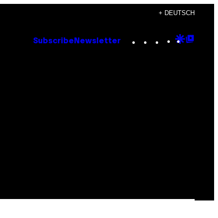
+ DEUTSCH
Instagram
TikTok
YouTube
Google
Goog
Subscribe
Newsletter
Discove
Top
Posts