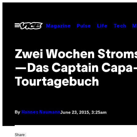
Skip
to
content
Open
Magazine
Pulse
Life
Tech
M
Menu
Zwei Wochen Strom
—Das Captain Capa
Tourtagebuch
By
June 23, 2015, 3:25am
Hannes Naumann
Share: