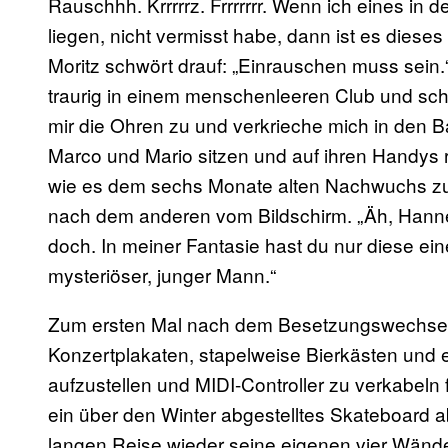
Rauschhh. Krrrrrz. Frrrrrrr. Wenn ich eines in 
liegen, nicht vermisst habe, dann ist es diese
Moritz schwört drauf: „Einrauschen muss sein.
traurig in einem menschenleeren Club und schi
mir die Ohren zu und verkrieche mich in den
Marco und Mario sitzen und auf ihren Handys
wie es dem sechs Monate alten Nachwuchs zuha
nach dem anderen vom Bildschirm. „Äh, Hannes,
doch. In meiner Fantasie hast du nur diese e
mysteriöser, junger Mann.“
Zum ersten Mal nach dem Besetzungswechsel 
Konzertplakaten, stapelweise Bierkästen und 
aufzustellen und MIDI-Controller zu verkabeln 
ein über den Winter abgestelltes Skateboard 
langen Reise wieder seine eigenen vier Wände