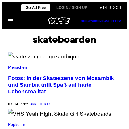
Skip
Go Ad Free
LOGIN / SIGN UP
+ DEUTSCH
to
Open
content
SUBSCRIBE
NEWSLETTER
Menu
skateboarden
Menschen
Fotos: In der Skateszene von Mosambik
und Sambia trifft Spaß auf harte
Lebensrealität
03.14.22
BY
ANKE DIRIX
Popkultur