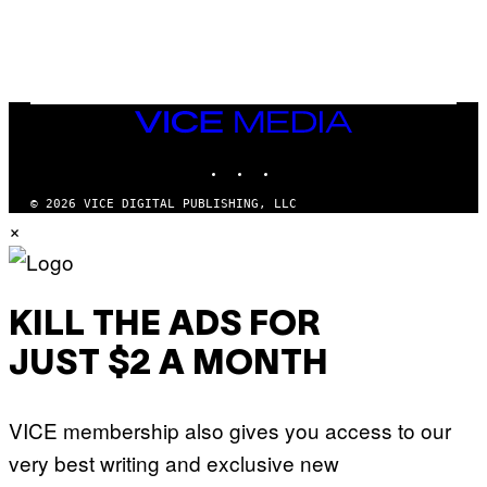
O
M
)
A
G
E
S
)
VICE
MEDIA
INSTAGRAM
TIKTOK
YOUTUBE
© 2026 VICE DIGITAL PUBLISHING, LLC
×
KILL THE ADS FOR
JUST $2 A MONTH
VICE membership also gives you access to our
very best writing and exclusive new