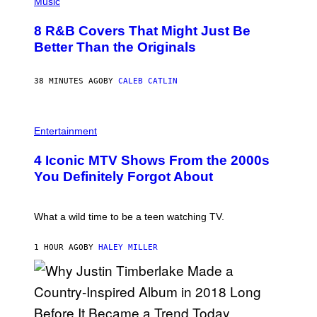
P
Music
H
O
8 R&B Covers That Might Just Be
T
O
Better Than the Originals
B
Y
E
38 MINUTES AGO
BY
CALEB CATLIN
B
E
T
R
P
O
H
Entertainment
B
O
E
T
4 Iconic MTV Shows From the 2000s
R
O
T
:
You Definitely Forgot About
S
P
/
E
R
T
E
E
What a wild time to be a teen watching TV.
D
R
F
K
E
R
1 HOUR AGO
BY
HALEY MILLER
R
A
N
M
S
E
)
R
/
G