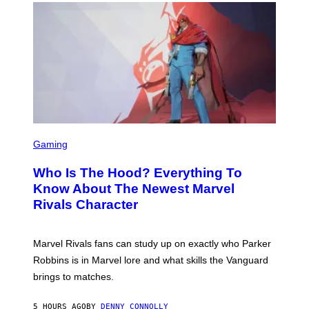
H
E
O
L
T
B
O
O
B
C
A
Z
N
A
K
R
/
S
N
K
B
I
C
/
U
S
G
N
C
E
Gaming
I
R
T
V
E
T
E
Who Is The Hood? Everything To
E
Y
R
N
I
Know About The Newest Marvel
S
S
M
A
Rivals Character
H
A
L
O
G
V
T
E
I
:
S
A
Marvel Rivals fans can study up on exactly who Parker
N
F
G
E
O
Robbins is in Marvel lore and what skills the Vanguard
E
T
R
T
brings to matches.
E
V
T
A
E
Y
S
V
I
5 HOURS AGO
BY
DENNY CONNOLLY
E