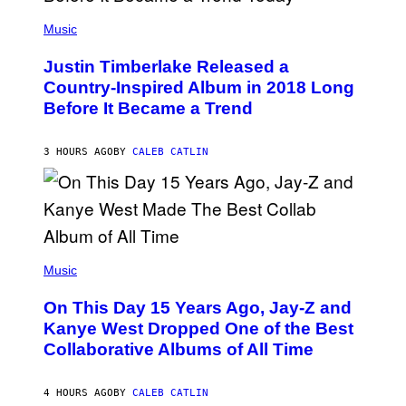
E
(
T
P
Music
T
H
Y
O
I
Justin Timberlake Released a
T
M
O
Country-Inspired Album in 2018 Long
A
B
G
Before It Became a Trend
Y
E
C
S
H
R
3 HOURS AGO
BY
CALEB CATLIN
I
S
T
O
P
H
E
(
R
P
Music
P
H
O
O
L
On This Day 15 Years Ago, Jay-Z and
T
K
O
Kanye West Dropped One of the Best
/
B
N
Collaborative Albums of All Time
Y
B
D
C
A
U
N
4 HOURS AGO
BY
CALEB CATLIN
P
I