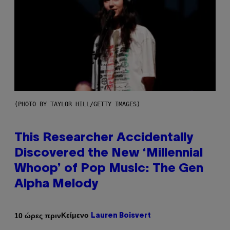
(PHOTO BY TAYLOR HILL/GETTY IMAGES)
This Researcher Accidentally
Discovered the New ‘Millennial
Whoop’ of Pop Music: The Gen
Alpha Melody
Κείμενο
10 ώρες πριν
Lauren Boisvert