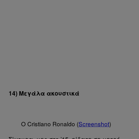
14) Μεγάλα ακουστικά
O Cristiano Ronaldo (
Screenshot
)
Σίγουρα, μες στο ’15, είδατε σε μετρό,