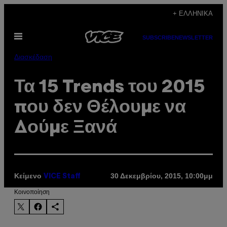
Μετάβαση
+ ΕΛΛΗΝΙΚΆ
στο
Ανοίξτε
περιεχόμενο
SUBSCRIBE
NEWSLETTER
το
μενού
Διασκέδαση
Τα 15 Trends του 2015
που δεν Θέλουμε να
Δούμε Ξανά
Κείμενο
30 Δεκεμβρίου, 2015, 10:00μμ
VICE Staff
Kοινοποίηση