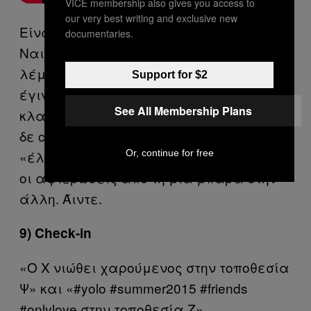
VICE membership also gives you access to
our very best writing and exclusive new
Είναι ελληνικό trend και είναι τραγούδι.
documentaries.
Ναι, για το «Η πιο Ωραία στην Ελλάδα»
λέμε. «Έσκασε» την άνοιξη του ’15 και
Support for $2
έγινε το soundtrack των απανταχού
See All Membership Plans
κλαρινογαμπρών και κλαρινονυφών. Τα
δε club-άκια, το καλοκαίρι, το
Or, continue for free
«έλιωσαν». Και να τα σφηνάκια. Και να
οι αφιερώσεις από τη μία μπάρα στην
άλλη. Άιντε.
9) Check-in
«Ο Χ νιώθει χαρούμενος στην τοποθεσία
Ψ» και «#yolo #summer2015 #friends
#onlylove στην τοποθεσία Ζ».