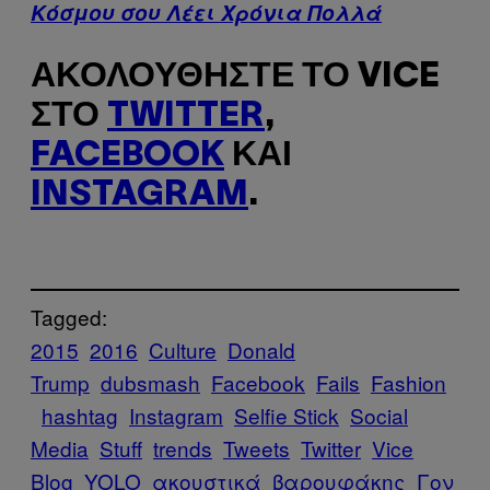
Κόσμου σου Λέει Χρόνια Πολλά
ΑΚΟΛΟΥΘΉΣΤΕ ΤΟ VICE
ΣΤΟ
TWITTER
,
FACEBOOK
ΚΑΙ
INSTAGRAM
.
Tagged:
2015
2016
Culture
Donald
Trump
dubsmash
Facebook
Fails
Fashion
hashtag
Instagram
Selfie Stick
Social
Media
Stuff
trends
Tweets
Twitter
Vice
Blog
YOLO
ακουστικά
βαρουφάκης
Γον