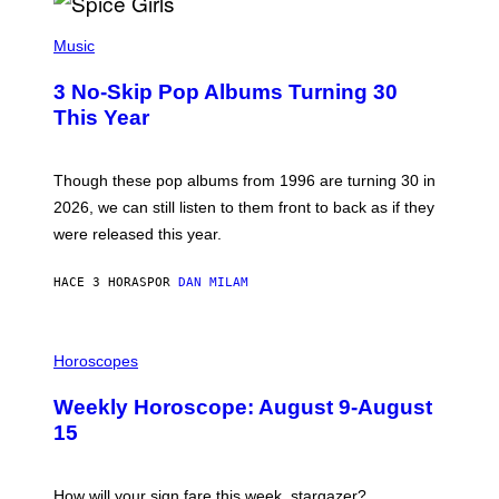
H
P
Y
H
Music
/
O
W
T
I
3 No-Skip Pop Albums Turning 30
O
R
B
E
This Year
Y
I
T
M
I
A
M
G
Though these pop albums from 1996 are turning 30 in
R
E
2026, we can still listen to them front to back as if they
O
N
were released this year.
E
Y
/
HACE 3 HORAS
POR
DAN MILAM
G
E
T
I
T
L
Horoscopes
Y
L
I
U
M
Weekly Horoscope: August 9-August
S
A
T
G
15
R
E
A
S
T
I
How will your sign fare this week, stargazer?