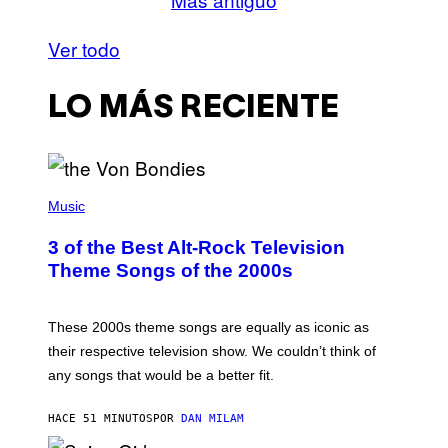
Ver todo
LO MÁS RECIENTE
P
H
Music
O
T
3 of the Best Alt-Rock Television
O
B
Theme Songs of the 2000s
Y
J
A
M
These 2000s theme songs are equally as iconic as
I
their respective television show. We couldn’t think of
E
M
any songs that would be a better fit.
C
C
A
HACE 51 MINUTOS
POR
DAN MILAM
R
T