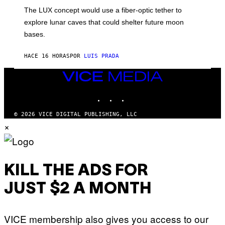
I
;
The LUX concept would use a fiber-optic tether to
R
D
E
R
explore lunar caves that could shelter future moon
I
P
M
bases.
I
A
X
G
E
E
HACE 16 HORAS
POR
LUIS PRADA
L
)
/
G
VICE
E
MEDIA
T
INSTAGRAM
TIKTOK
YOUTUBE
T
Y
I
© 2026 VICE DIGITAL PUBLISHING, LLC
M
×
A
G
E
S
KILL THE ADS FOR
JUST $2 A MONTH
VICE membership also gives you access to our