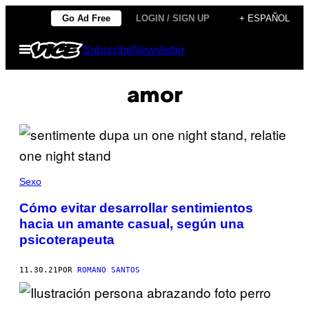
Saltar
Go Ad Free
LOGIN / SIGN UP
+ ESPAÑOL
al
Abrir
Subscribe
Newsletter
contenido
Menú
amor
Sexo
Cómo evitar desarrollar sentimientos
hacia un amante casual, según una
psicoterapeuta
11.30.21
POR
ROMANO SANTOS