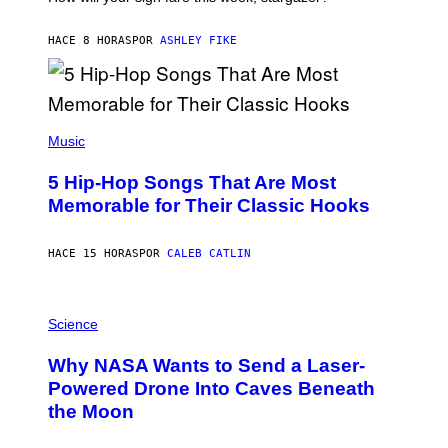
O
N
B
HACE 8 HORAS
POR
ASHLEY FIKE
Y
R
E
E
S
(
A
P
Music
H
O
5 Hip-Hop Songs That Are Most
T
O
Memorable for Their Classic Hooks
B
Y
S
HACE 15 HORAS
POR
CALEB CATLIN
T
E
V
E
P
G
H
Science
R
O
A
T
Why NASA Wants to Send a Laser-
N
O
I
:
Powered Drone Into Caves Beneath
T
N
the Moon
Z
A
/
S
W
A