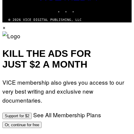
MEDIA
Y
INSTAGRAM
TIKTOK
YOUTUBE
T
H
A
© 2026 VICE DIGITAL PUBLISHING, LLC
N
×
T
H
O
S
E
I
KILL THE ADS FOR
N
Q
JUST $2 A MONTH
U
E
S
T
VICE membership also gives you access to our
I
O
very best writing and exclusive new
N
.
documentaries.
P
H
O
T
See All Membership Plans
Support for $2
O
:
Or, continue for free
M
A