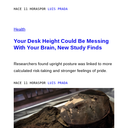
A
X
G
E
E
HACE 11 HORAS
POR
LUIS PRADA
L
)
/
G
E
P
T
H
Health
T
O
Y
T
I
Your Desk Height Could Be Messing
O
M
:
With Your Brain, New Study Finds
A
B
G
A
E
T
S
U
Researchers found upright posture was linked to more
H
calculated risk-taking and stronger feelings of pride.
A
N
T
HACE 11 HORAS
POR
LUIS PRADA
O
K
E
R
/
G
E
T
T
Y
I