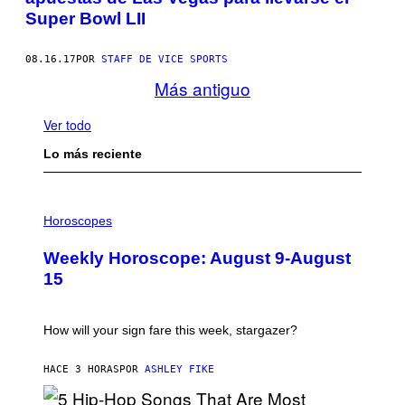
Super Bowl LII
08.16.17
POR
STAFF DE VICE SPORTS
Más antiguo
Ver todo
Lo más reciente
I
L
Horoscopes
L
U
Weekly Horoscope: August 9-August
S
T
15
R
A
T
I
How will your sign fare this week, stargazer?
O
N
B
HACE 3 HORAS
POR
ASHLEY FIKE
Y
R