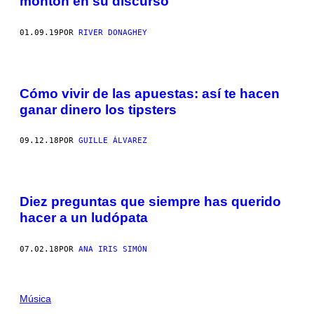
montón en su discurso
01.09.19
POR
RIVER DONAGHEY
Cómo vivir de las apuestas: así te hacen
ganar dinero los tipsters
09.12.18
POR
GUILLE ÁLVAREZ
Diez preguntas que siempre has querido
hacer a un ludópata
07.02.18
POR
ANA IRIS SIMÓN
Música