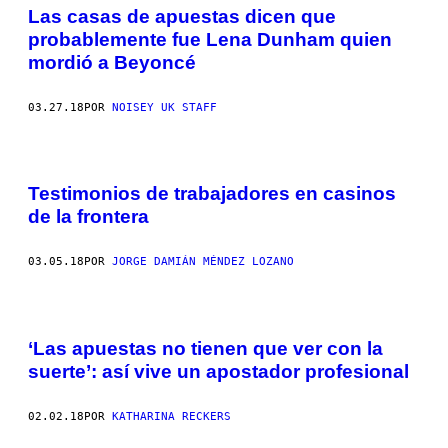
Las casas de apuestas dicen que
probablemente fue Lena Dunham quien
mordió a Beyoncé
03.27.18
POR
NOISEY UK STAFF
Testimonios de trabajadores en casinos
de la frontera
03.05.18
POR
JORGE DAMIÁN MÉNDEZ LOZANO
‘Las apuestas no tienen que ver con la
suerte’: así vive un apostador profesional
02.02.18
POR
KATHARINA RECKERS