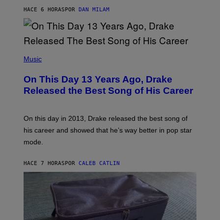
I
S
O
HACE 6 HORAS
POR
DAN MILAM
V
N
I
B
A
Y
G
I
E
A
T
(
N
T
P
Music
W
Y
H
A
I
O
L
On This Day 13 Years Ago, Drake
M
T
D
A
O
I
Released the Best Song of His Career
G
B
E
E
Y
/
S
G
G
)
A
E
On this day in 2013, Drake released the best song of
R
T
his career and showed that he’s way better in pop star
Y
T
G
Y
mode.
E
I
R
M
S
A
HACE 7 HORAS
POR
CALEB CATLIN
H
G
O
E
F
S
F
/
W
I