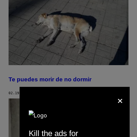
Te puedes morir de no dormir
×
02.19.19
POR
ALBA CARRERES
Kill the ads for