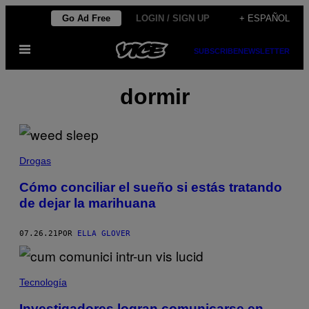
Saltar
Go Ad Free
LOGIN / SIGN UP
+ ESPAÑOL
al
Abrir
contenido
SUBSCRIBE
NEWSLETTER
Menú
dormir
Drogas
Cómo conciliar el sueño si estás tratando
de dejar la marihuana
07.26.21
POR
ELLA GLOVER
Tecnología
Investigadores logran comunicarse en