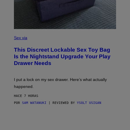
R
E
I
M
A
G
E
)
S
A
Sex via
M
W
This Discreet Lockable Sex Toy Bag
A
T
Is the Nightstand Upgrade Your Play
A
Drawer Needs
N
U
K
I
I put a lock on my sex drawer. Here’s what actually
F
O
happened.
R
V
HACE 7 HORAS
I
C
POR
SAM WATANUKI
| REVIEWED BY
YSOLT USIGAN
E