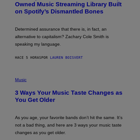
O
I
Owned Music Streaming Library Built
B
M
on Spotify’s Dismantled Bones
Y
A
R
G
O
E
B
S
Determined assurance that there is, in fact, an
E
R
alternative to capitalism? Zachary Cole Smith is
T
speaking my language.
O
P
A
HACE 5 HORAS
POR
LAUREN BOISVERT
N
U
C
C
P
I
H
Music
–
O
C
T
O
3 Ways Your Music Taste Changes as
O
R
I
You Get Older
B
L
I
L
S
U
/
S
As you age, your favorite bands don’t hit the same. It’s
C
T
O
not a bad thing, and here are 3 ways your music taste
R
R
A
changes as you get older.
B
T
I