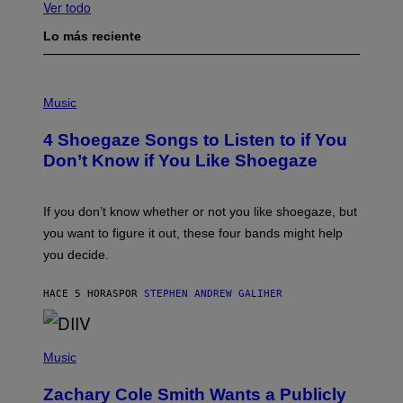
Ver todo
Lo más reciente
P
H
Music
O
T
4 Shoegaze Songs to Listen to if You
O
B
Don’t Know if You Like Shoegaze
Y
S
C
O
If you don’t know whether or not you like shoegaze, but
T
you want to figure it out, these four bands might help
T
L
you decide.
E
G
A
HACE 5 HORAS
POR
STEPHEN ANDREW GALIHER
T
O
/
(
G
P
Music
E
H
T
O
T
Zachary Cole Smith Wants a Publicly
T
Y