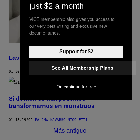
just $2 a month
VICE membership also gives you access to
our very best writing and exclusive new
documentaries.
Support for $2
Las noches sin sueño
See All Membership Plans
01.30.19
POR
VANESSA VELÁSQUEZ MAYORGA
Or, continue for free
Si dormimos mal podemos
transformarnos en monstruos
01.18.19
POR
PALOMA NAVARRO NICOLETTI
Más antiguo