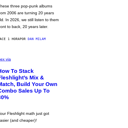
hese three pop-punk albums
rom 2006 are turning 20 years
ld. In 2026, we still listen to them
ront to back, 20 years later.
ACE 1 HORA
POR
DAN MILAM
ex via
How To Stack
Fleshlight’s Mix &
Match, Build Your Own
Combo Sales Up To
30%
our Fleshlight math just got
asier (and cheaper)!