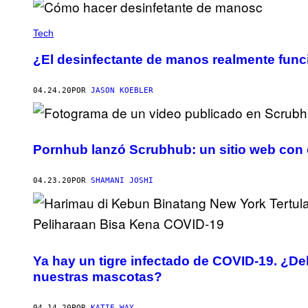
Tech
¿El desinfectante de manos realmente fun
04.24.20
POR
JASON KOEBLER
Pornhub lanzó Scrubhub: un sitio web con 
04.23.20
POR
SHAMANI JOSHI
Ya hay un tigre infectado de COVID-19. ¿
nuestras mascotas?
04.14.20
POR
KATIE WAY