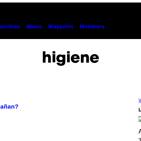
unchies
Music
Waypoint
Members
higiene
V
 bañan?
L