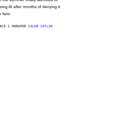
sing AI after months of denying it
o fans.
ACE 1 HORA
POR
CALEB CATLIN