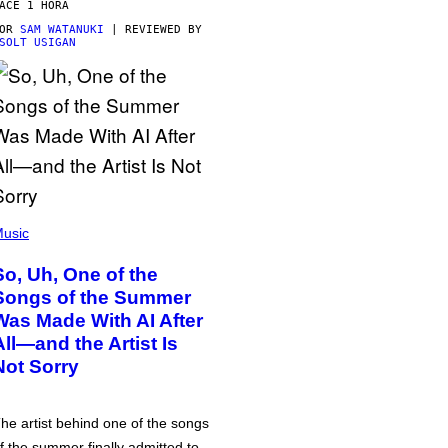
ACE 1 HORA
POR
SAM WATANUKI
| REVIEWED BY
SOLT USIGAN
usic
So, Uh, One of the
Songs of the Summer
Was Made With AI After
All—and the Artist Is
Not Sorry
he artist behind one of the songs
f the summer finally admitted to