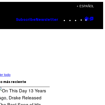
+ ESPAÑOL
Instagram
TikTok
YouTube
Google
Goog
Subscribe
Newsletter
Discove
Top
Posts
er todo
o más reciente