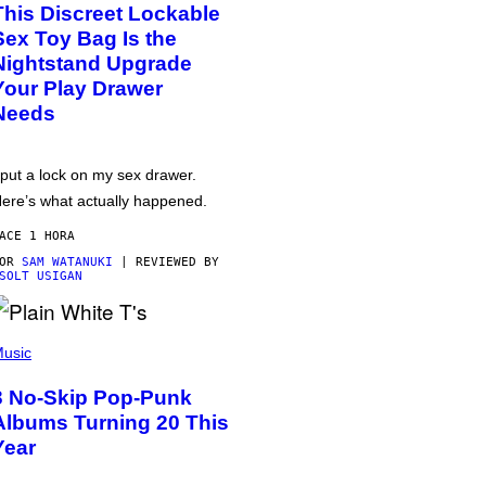
This Discreet Lockable
Sex Toy Bag Is the
Nightstand Upgrade
Your Play Drawer
Needs
 put a lock on my sex drawer.
ere’s what actually happened.
ACE 1 HORA
POR
SAM WATANUKI
| REVIEWED BY
SOLT USIGAN
usic
3 No-Skip Pop-Punk
Albums Turning 20 This
Year