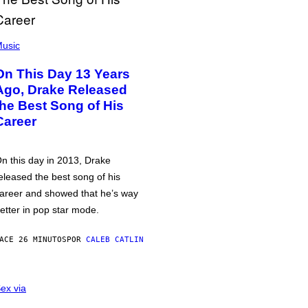
usic
On This Day 13 Years
Ago, Drake Released
the Best Song of His
Career
n this day in 2013, Drake
eleased the best song of his
areer and showed that he’s way
etter in pop star mode.
ACE 26 MINUTOS
POR
CALEB CATLIN
ex via