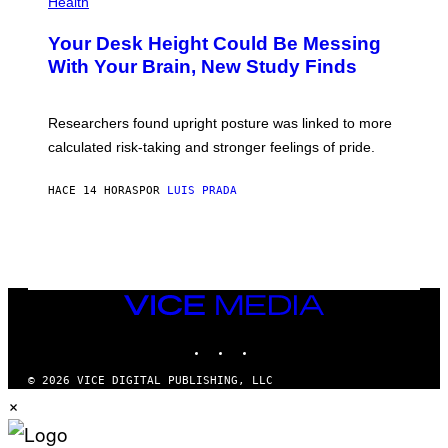
Health
T
O
Y
T
I
Your Desk Height Could Be Messing
O
M
:
With Your Brain, New Study Finds
A
B
G
A
E
T
S
U
Researchers found upright posture was linked to more
H
calculated risk-taking and stronger feelings of pride.
A
N
T
HACE 14 HORAS
POR
LUIS PRADA
O
K
E
R
/
G
E
T
VICE
T
MEDIA
Y
INSTAGRAM
TIKTOK
YOUTUBE
I
M
A
© 2026 VICE DIGITAL PUBLISHING, LLC
G
×
E
S