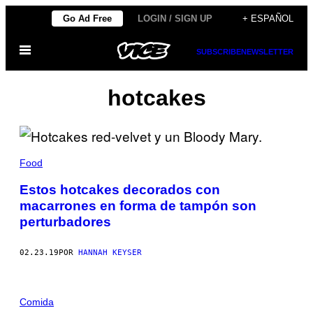
Saltar
Go Ad Free
LOGIN / SIGN UP
+ ESPAÑOL
al
Abrir
contenido
SUBSCRIBE
NEWSLETTER
Menú
hotcakes
Food
Estos hotcakes decorados con
macarrones en forma de tampón son
perturbadores
02.23.19
POR
HANNAH KEYSER
Comida