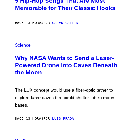
5 Hip-Hop Songs That Are Most
T
O
Memorable for Their Classic Hooks
B
Y
S
HACE 13 HORAS
POR
CALEB CATLIN
T
E
V
E
P
G
H
Science
R
O
A
T
Why NASA Wants to Send a Laser-
N
O
I
:
Powered Drone Into Caves Beneath
T
N
the Moon
Z
A
/
S
W
A
I
;
The LUX concept would use a fiber-optic tether to
R
D
E
R
explore lunar caves that could shelter future moon
I
P
M
bases.
I
A
X
G
E
E
HACE 13 HORAS
POR
LUIS PRADA
L
)
/
G
E
P
T
H