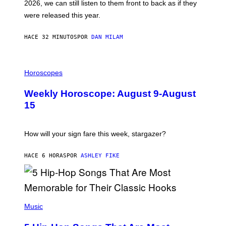
2026, we can still listen to them front to back as if they
O
N
were released this year.
E
Y
/
HACE 32 MINUTOS
POR
DAN MILAM
G
E
T
I
T
L
Horoscopes
Y
L
I
U
M
Weekly Horoscope: August 9-August
S
A
T
G
15
R
E
A
S
T
I
How will your sign fare this week, stargazer?
O
N
B
HACE 6 HORAS
POR
ASHLEY FIKE
Y
R
E
E
S
(
A
P
Music
H
O