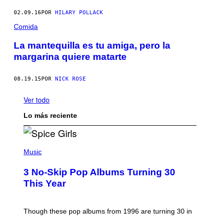
02.09.16
POR
HILARY POLLACK
Comida
La mantequilla es tu amiga, pero la
margarina quiere matarte
08.19.15
POR
NICK ROSE
Ver todo
Lo más reciente
P
H
Music
O
T
3 No-Skip Pop Albums Turning 30
O
B
This Year
Y
T
I
M
Though these pop albums from 1996 are turning 30 in
R