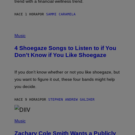
trend with a financial wellness trend.
E
F
S
F
E
HACE 1 HORA
POR
SAMMI CARAMELA
C
T
/
P
G
H
Music
E
O
T
T
T
4 Shoegaze Songs to Listen to if You
O
Y
B
I
Don’t Know if You Like Shoegaze
Y
M
S
A
C
G
O
If you don’t know whether or not you like shoegaze, but
E
T
S
you want to figure it out, these four bands might help
T
L
you decide.
E
G
A
HACE 9 HORAS
POR
STEPHEN ANDREW GALIHER
T
O
/
(
G
P
Music
E
H
T
O
T
Zachary Cole Smith Wants a Publicly
T
Y