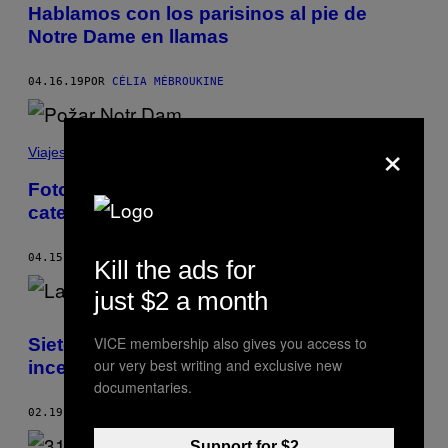
Hablamos con los parisinos al pie de
Notre Dame en llamas
04.16.19
POR
CÉLIA MÉBROUKINE
×
Viajes
Fotos desgarradoras del incendio de la
catedral de Notre Dame
04.15.19
POR
EMMA OCKERMAN
Kill the ads for
just $2 a month
VICE membership also gives you access to
Siete niños sirios refugiados mueren por
our very best writing and exclusive new
incendio en Canadá
documentaries.
02.19.19
POR
MACK LAMOUREUX
Support for $2