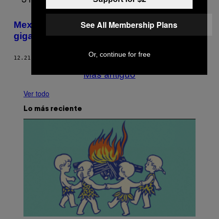
See All Membership Plans
Mexicano incendió un árbol de navidad
gigante por odio a las fiestas
Or, continue for free
12.21.18
POR
SOFINKO PITOL
Más antiguo
Ver todo
Lo más reciente