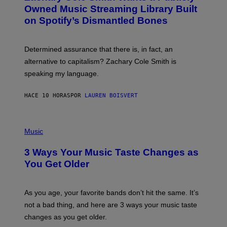
O
I
Owned Music Streaming Library Built
B
M
on Spotify’s Dismantled Bones
Y
A
R
G
O
E
B
S
Determined assurance that there is, in fact, an
E
R
alternative to capitalism? Zachary Cole Smith is
T
speaking my language.
O
P
A
HACE 10 HORAS
POR
LAUREN BOISVERT
N
U
C
C
P
I
H
Music
–
O
C
T
O
3 Ways Your Music Taste Changes as
O
R
I
You Get Older
B
L
I
L
S
U
/
S
As you age, your favorite bands don’t hit the same. It’s
C
T
O
not a bad thing, and here are 3 ways your music taste
R
R
A
changes as you get older.
B
T
I