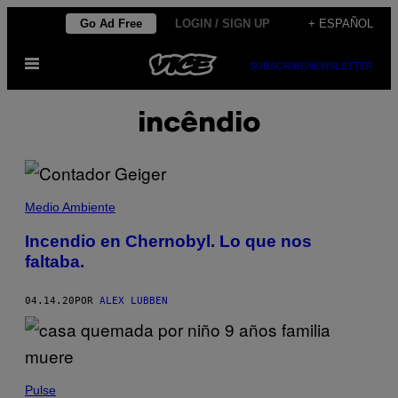
Saltar
Go Ad Free
LOGIN / SIGN UP
+ ESPAÑOL
al
Abrir
contenido
SUBSCRIBE
NEWSLETTER
Menú
incêndio
Medio Ambiente
Incendio en Chernobyl. Lo que nos
faltaba.
04.14.20
POR
ALEX LUBBEN
Pulse