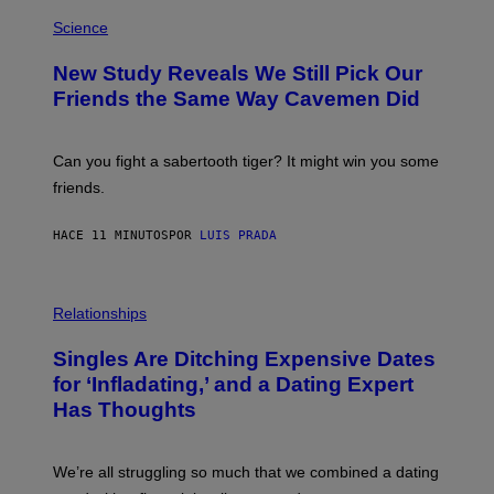
P
H
Science
O
T
New Study Reveals We Still Pick Our
O
:
Friends the Same Way Cavemen Did
C
S
A
-
Can you fight a sabertooth tiger? It might win you some
P
friends.
R
I
N
HACE 11 MINUTOS
POR
LUIS PRADA
T
S
T
O
P
C
H
Relationships
K
O
/
T
Singles Are Ditching Expensive Dates
G
O
E
:
for ‘Infladating,’ and a Dating Expert
T
P
T
Has Thoughts
I
Y
X
I
E
M
L
We’re all struggling so much that we combined a dating
A
S
G
E