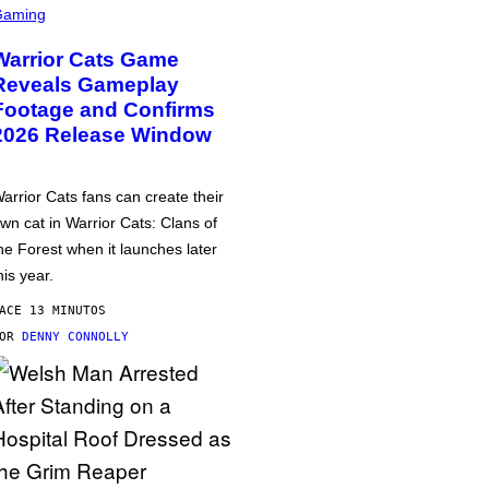
Gaming
Warrior Cats Game
Reveals Gameplay
Footage and Confirms
2026 Release Window
arrior Cats fans can create their
wn cat in Warrior Cats: Clans of
he Forest when it launches later
his year.
ACE 13 MINUTOS
POR
DENNY CONNOLLY