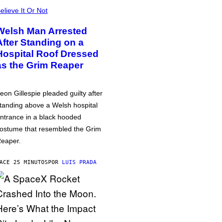
elieve It Or Not
Welsh Man Arrested
After Standing on a
Hospital Roof Dressed
as the Grim Reaper
eon Gillespie pleaded guilty after
tanding above a Welsh hospital
ntrance in a black hooded
ostume that resembled the Grim
eaper.
ACE 25 MINUTOS
POR
LUIS PRADA