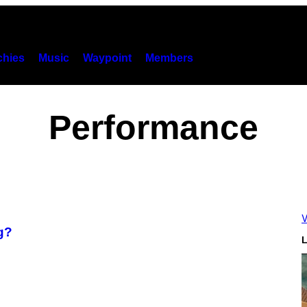
hies
Music
Waypoint
Members
Performance
V
g?
L