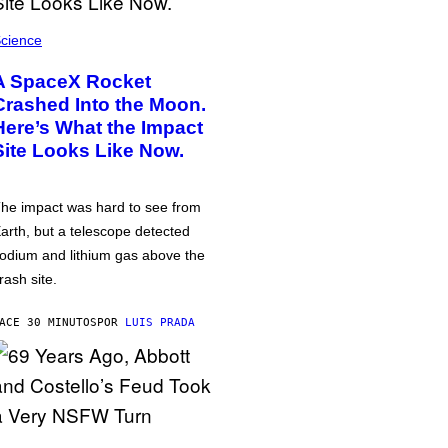
cience
A SpaceX Rocket
Crashed Into the Moon.
Here’s What the Impact
Site Looks Like Now.
he impact was hard to see from
arth, but a telescope detected
odium and lithium gas above the
rash site.
ACE 30 MINUTOS
POR
LUIS PRADA