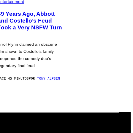
ntertainment
69 Years Ago, Abbott
and Costello’s Feud
Took a Very NSFW Turn
rrol Flynn claimed an obscene
ilm shown to Costello’s family
eepened the comedy duo’s
egendary final feud.
ACE 45 MINUTOS
POR
TONY ALPSEN