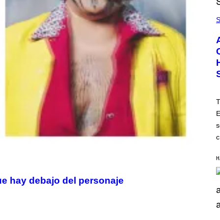
S
T
E
s
c
H
que hay debajo del personaje