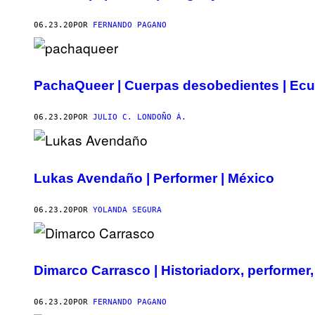
06.23.20
POR
FERNANDO PAGANO
PachaQueer | Cuerpas desobedientes | Ec
06.23.20
POR
JULIO C. LONDOÑO Á.
Lukas Avendaño | Performer | México
06.23.20
POR
YOLANDA SEGURA
Dimarco Carrasco | Historiadorx, performer, a
06.23.20
POR
FERNANDO PAGANO