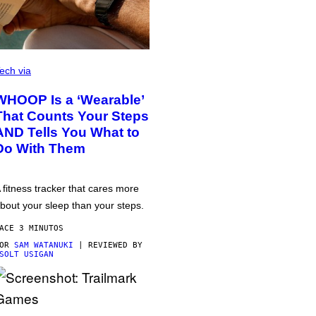
ech via
WHOOP Is a ‘Wearable’
That Counts Your Steps
AND Tells You What to
Do With Them
 fitness tracker that cares more
bout your sleep than your steps.
ACE 3 MINUTOS
POR
SAM WATANUKI
| REVIEWED BY
SOLT USIGAN