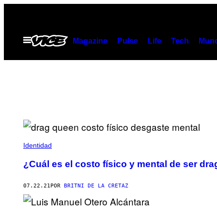
Saltar
al
contenido
Abrir
Magazine
Pulse
Life
Tech
Munc
Menú
Identidad
¿Cuál es el costo físico y mental de ser dra
07.22.21
POR
BRITNI DE LA CRETAZ