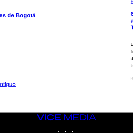
E
les de Bogotá
E
f
d
l
H
ntiguo
VICE
MEDIA
INSTAGRAM
TIKTOK
YOUTUBE