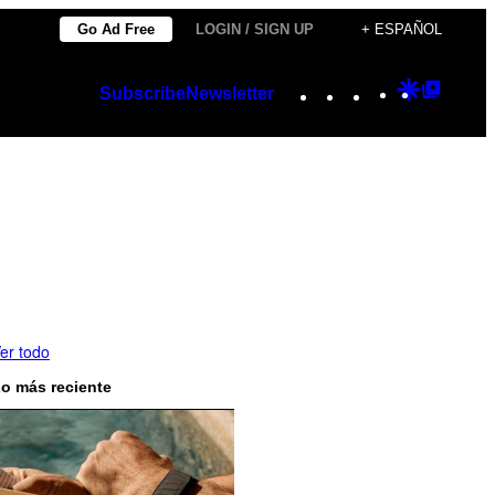
Go Ad Free
LOGIN / SIGN UP
+ ESPAÑOL
Instagram
TikTok
YouTube
Google
Googl
Subscribe
Newsletter
Discover
Top
Posts
er todo
o más reciente