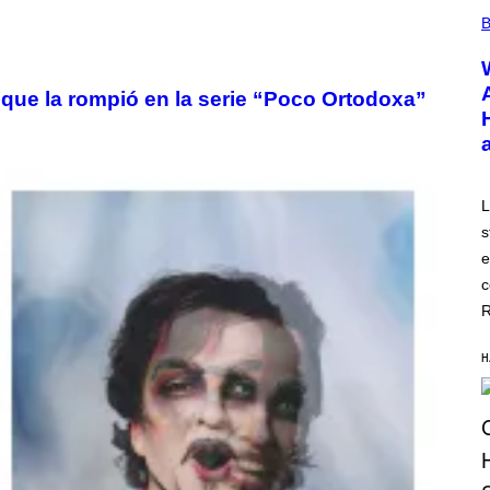
B
 que la rompió en la serie “Poco Ortodoxa”
L
s
e
c
R
H