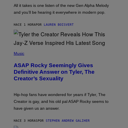
E
O
All it takes is one listen of the new Gen Alpha Melody
Y
R
and you’ll be hearing it everywhere in modern pop.
H
I
L
HACE 1 HORA
POR
LAUREN BOISVERT
L
/
G
E
T
T
P
Y
H
Music
I
O
M
T
A
ASAP Rocky Seemingly Gives
O
G
B
Definitive Answer on Tyler, The
E
Y
S
Creator’s Sexuality
M
)
O
N
I
Hip-hop fans have wondered for years if Tyler, The
C
A
Creator is gay, and his old pal ASAP Rocky seems to
S
have given us an answer.
C
H
I
HACE 3 HORAS
POR
STEPHEN ANDREW GALIHER
P
P