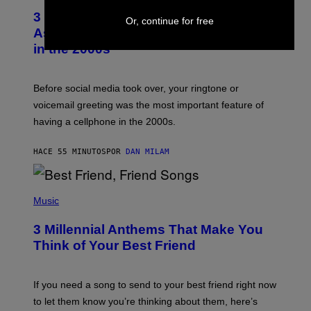
T
3 Songs That Were Commonly Used
O
Or, continue for free
B
As a Ringtone or Voicemail Greeting
Y
in the 2000s
G
R
E
G
Before social media took over, your ringtone or
O
R
voicemail greeting was the most important feature of
Y
having a cellphone in the 2000s.
B
O
J
HACE 55 MINUTOS
POR
DAN MILAM
O
R
Q
U
P
E
H
Music
Z
O
/
T
G
3 Millennial Anthems That Make You
O
E
B
Think of Your Best Friend
T
Y
T
K
Y
E
I
V
If you need a song to send to your best friend right now
M
I
A
to let them know you’re thinking about them, here’s
N
G