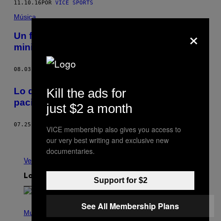
11.10.16
POR
VICE SPORTS
Música
×
Un festival de música holandés hizo un
mini Berghain al que nadie podía entrar
08.03.16
POR
DAVID GARBER
Kill the ads for
Lo que aprendí escuchando a mis
pacientes hablar de su vida sexual
just $2 a month
07.25.16
POR
LAURENCE COLBERT
VICE membership also gives you access to
Más antiguo
our very best writing and exclusive new
documentaries.
Ver todo
Lo más reciente
Support for $2
See All Membership Plans
P
H
Music
O