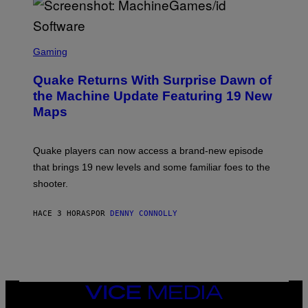
E
R
/
G
S
E
C
Gaming
T
R
T
E
Y
Quake Returns With Surprise Dawn of
E
I
N
the Machine Update Featuring 19 New
M
S
A
Maps
H
G
O
E
T
S
:
Quake players can now access a brand-new episode
M
A
that brings 19 new levels and some familiar foes to the
C
shooter.
H
I
N
HACE 3 HORAS
POR
DENNY CONNOLLY
E
G
A
M
E
S
/
I
VICE
D
MEDIA
S