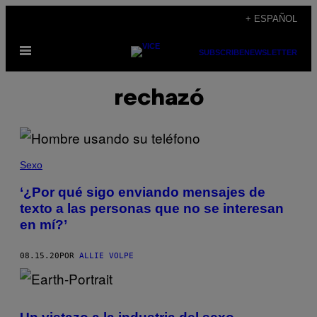
Saltar
+ ESPAÑOL
al
Abrir
contenido
SUBSCRIBE
NEWSLETTER
Menú
rechazó
Sexo
‘¿Por qué sigo enviando mensajes de
texto a las personas que no se interesan
en mí?’
08.15.20
POR
ALLIE VOLPE